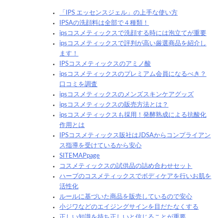
「IPS エッセンスジェル」の上手な使い方
IPSAの洗顔料は全部で４種類！
ipsコスメティックスで洗顔する時には泡立てが重要
ipsコスメティックスで評判が高い厳選商品を紹介し
ます！
IPSコスメティックスのアミノ酸
ipsコスメティックスのプレミアム会員になるべき？
口コミを調査
ipsコスメティックスのメンズスキンケアグッズ
ipsコスメティックスの販売方法とは？
ipsコスメティックスも採用！発酵熟成による抗酸化
作用とは
IPSコスメティックス販社はJDSAからコンプライアン
ス指導を受けているから安心
SITEMAPpage
コスメティックスの試供品の詰め合わせセット
ハーブのコスメティックスでボディケアを行いお肌を
活性化
ルールに基づいた商品を販売しているので安心
小ジワなどのエイジングサインを目だたなくする
正しい知識を持ち正しいと信じることが重要