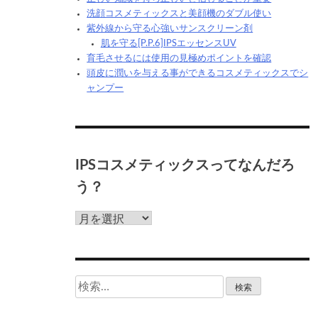
洗顔コスメティックスと美顔機のダブル使い
紫外線から守る心強いサンスクリーン剤
肌を守る[P.P.6]IPSエッセンスUV
育毛させるには使用の見極めポイントを確認
頭皮に潤いを与える事ができるコスメティックスでシ
ャンプー
IPSコスメティックスってなんだろ
う？
IPS
コ
ス
メ
テ
検
ィ
索:
ッ