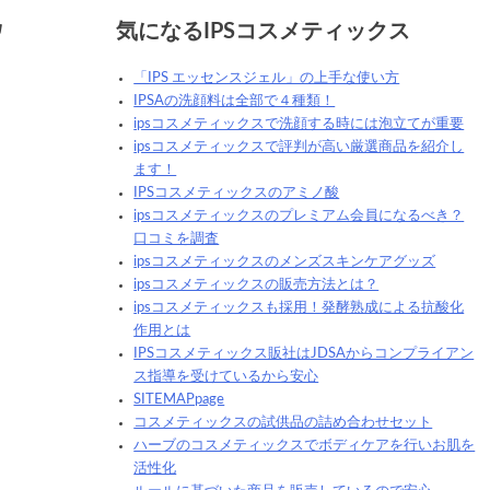
化
気になるIPSコスメティックス
「IPS エッセンスジェル」の上手な使い方
IPSAの洗顔料は全部で４種類！
ipsコスメティックスで洗顔する時には泡立てが重要
ipsコスメティックスで評判が高い厳選商品を紹介し
ます！
IPSコスメティックスのアミノ酸
ipsコスメティックスのプレミアム会員になるべき？
口コミを調査
ipsコスメティックスのメンズスキンケアグッズ
ipsコスメティックスの販売方法とは？
ipsコスメティックスも採用！発酵熟成による抗酸化
作用とは
IPSコスメティックス販社はJDSAからコンプライアン
ス指導を受けているから安心
SITEMAPpage
コスメティックスの試供品の詰め合わせセット
ハーブのコスメティックスでボディケアを行いお肌を
活性化