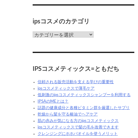
ク
ス
っ
ipsコスメのカテゴリ
て
な
ん
ips
だ
コ
ろ
ス
う？
メ
の
カ
IPSコスメティックス=ともだち
テ
ゴ
信頼される販売活動を支える学びの重要性
リ
ipsコスメティックスで薄毛ケア
低刺激のipsコスメティックスシャンプーを利用する
IPSAのMEとは？
話題の健康成分と各種ビタミン群を厳選したサプリ
乾燥から髪を守る椿油でヘアケア
肌の赤みが気になる方のipsコスメティックス
ipsコスメティックスで髪の毛を改善できます
クレンジングにホホバオイルを使うメリット