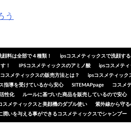
ろう
の洗顔料は全部で４種類！
ipsコスメティックスで洗顔す
ます！
IPSコスメティックスのアミノ酸
ipsコスメ
psコスメティックスの販売方法とは？
ipsコスメティッ
ンス指導を受けているから安心
SITEMAPpage
コスメ
活性化
ルールに基づいた商品を販売しているので安心
コスメティックスと美顔機のダブル使い
紫外線から守る
に潤いを与える事ができるコスメティックスでシャンプー