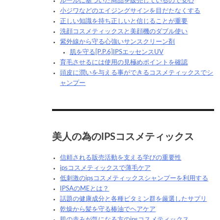
ルールに基づいた商品を販売しているので安心
小ジワなどのエイジングサインを目だたなくする
正しい知識を持ち正しいと信じることが重要
洗顔コスメティックスと美顔機のダブル使い
紫外線から守る心強いサンスクリーン剤
肌を守る[P.P.6]IPSエッセンスUV
育毛させるには使用の見極めポイントを確認
頭皮に潤いを与える事ができるコスメティックスでシ
ャンプー
美人の為のIPSコスメティックス
信頼される販売活動を支える学びの重要性
ipsコスメティックスで薄毛ケア
低刺激のipsコスメティックスシャンプーを利用する
IPSAのMEとは？
話題の健康成分と各種ビタミン群を厳選したサプリ
乾燥から髪を守る椿油でヘアケア
肌の赤みが気になる方のipsコスメティックス