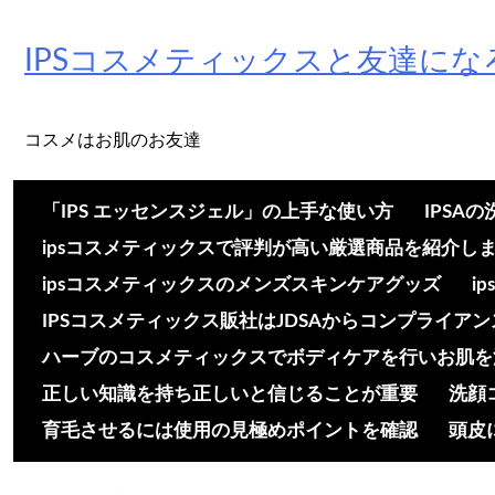
Skip
to
IPSコスメティックスと友達にな
content
コスメはお肌のお友達
「IPS エッセンスジェル」の上手な使い方
IPSA
ipsコスメティックスで評判が高い厳選商品を紹介し
ipsコスメティックスのメンズスキンケアグッズ
i
IPSコスメティックス販社はJDSAからコンプライア
ハーブのコスメティックスでボディケアを行いお肌を
正しい知識を持ち正しいと信じることが重要
洗顔
育毛させるには使用の見極めポイントを確認
頭皮