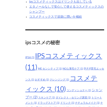
ipsコスメティックスはドリンクも出している
エタノールなしで安心して使えるコスメティックスの
シャンプー
コスメティックスで涙袋に潤いを補給
ipsコスメの秘密
IPSコスメティックス
IPSA
(1)
(11)
ME センシティブ
(1)
NGな薄毛ケア
(1)
[P.P.9]育毛エッセ
コスメテ
ンス
(1)
おすすめ
(1)
クレンジング
(1)
ィックス
(10)
シャン
コンディショナー
(1)
プー
(2)
スキンケア
(1)
ダイレクト・セリング講習
(1)
トリート
メント
(1)
ドラッグストア
(1)
ドリンク
(1)
ナチュラルメイク
(1)
ナ