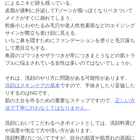
によるニキビ跡も残っている、
皮脂が過剰に分泌してTゾーンが脂っぽくなりベタついて
メイクがすぐに崩れてしまう、
乾燥小じわやたるみ毛穴や老人性色素斑などのエイジング
サインが際立ち老け顔に見える、
いちご鼻を隠すためにファンデーションを塗りと毛穴落ち
して悪目立ちする、
角質のゴワつきやザラつきが常につきまとうなどの肌トラ
ブルに悩まされている女性は多いのではないでしょうか。
それは、洗顔のやり方に問題がある可能性があります。
洗顔はスキンケアの基本
ですので、手抜きしたり妥協した
りするのはNGです。
肌の土台を作るための重要なステップですので、
正しい方
法で丁寧に行わなくてはなりません。
洗顔においてこだわるべきポイントとしては、洗顔料選び
や温度や泡立て方や洗い方があります。
洗顔料選びについてですが、自分の肌質や肌荒れの原因に