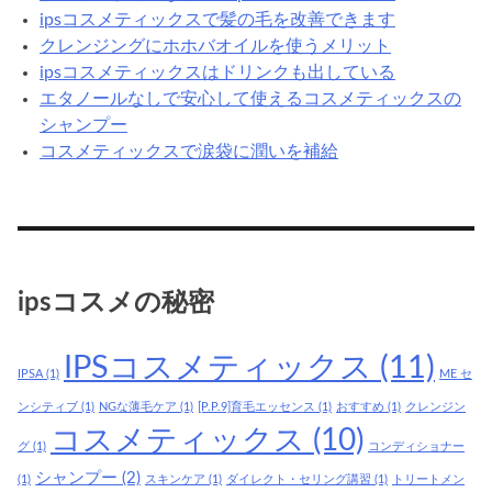
ipsコスメティックスで髪の毛を改善できます
クレンジングにホホバオイルを使うメリット
ipsコスメティックスはドリンクも出している
エタノールなしで安心して使えるコスメティックスの
シャンプー
コスメティックスで涙袋に潤いを補給
ipsコスメの秘密
IPSコスメティックス
(11)
IPSA
(1)
ME セ
ンシティブ
(1)
NGな薄毛ケア
(1)
[P.P.9]育毛エッセンス
(1)
おすすめ
(1)
クレンジン
コスメティックス
(10)
グ
(1)
コンディショナー
シャンプー
(2)
(1)
スキンケア
(1)
ダイレクト・セリング講習
(1)
トリートメン