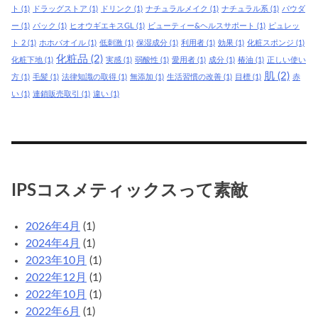
ト
(1)
ドラッグストア
(1)
ドリンク
(1)
ナチュラルメイク
(1)
ナチュラル系
(1)
パウダ
ー
(1)
パック
(1)
ヒオウギエキスGL
(1)
ビューティー&ヘルスサポート
(1)
ピュレッ
ト 2
(1)
ホホバオイル
(1)
低刺激
(1)
保湿成分
(1)
利用者
(1)
効果
(1)
化粧スポンジ
(1)
化粧品
(2)
化粧下地
(1)
実感
(1)
弱酸性
(1)
愛用者
(1)
成分
(1)
椿油
(1)
正しい使い
肌
(2)
方
(1)
毛髪
(1)
法律知識の取得
(1)
無添加
(1)
生活習慣の改善
(1)
目標
(1)
赤
い
(1)
連鎖販売取引
(1)
違い
(1)
IPSコスメティックスって素敵
2026年4月
(1)
2024年4月
(1)
2023年10月
(1)
2022年12月
(1)
2022年10月
(1)
2022年6月
(1)