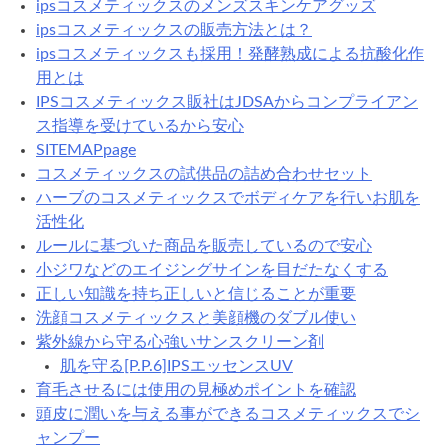
ipsコスメティックスのメンズスキンケアグッズ
ipsコスメティックスの販売方法とは？
ipsコスメティックスも採用！発酵熟成による抗酸化作
用とは
IPSコスメティックス販社はJDSAからコンプライアン
ス指導を受けているから安心
SITEMAPpage
コスメティックスの試供品の詰め合わせセット
ハーブのコスメティックスでボディケアを行いお肌を
活性化
ルールに基づいた商品を販売しているので安心
小ジワなどのエイジングサインを目だたなくする
正しい知識を持ち正しいと信じることが重要
洗顔コスメティックスと美顔機のダブル使い
紫外線から守る心強いサンスクリーン剤
肌を守る[P.P.6]IPSエッセンスUV
育毛させるには使用の見極めポイントを確認
頭皮に潤いを与える事ができるコスメティックスでシ
ャンプー