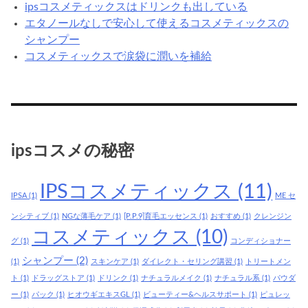
ipsコスメティックスはドリンクも出している
エタノールなしで安心して使えるコスメティックスの
シャンプー
コスメティックスで涙袋に潤いを補給
ipsコスメの秘密
IPSコスメティックス
(11)
IPSA
(1)
ME セ
ンシティブ
(1)
NGな薄毛ケア
(1)
[P.P.9]育毛エッセンス
(1)
おすすめ
(1)
クレンジン
コスメティックス
(10)
グ
(1)
コンディショナー
シャンプー
(2)
(1)
スキンケア
(1)
ダイレクト・セリング講習
(1)
トリートメン
ト
(1)
ドラッグストア
(1)
ドリンク
(1)
ナチュラルメイク
(1)
ナチュラル系
(1)
パウダ
ー
(1)
パック
(1)
ヒオウギエキスGL
(1)
ビューティー&ヘルスサポート
(1)
ピュレッ