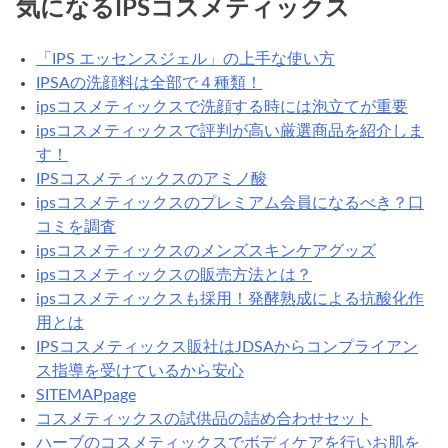
気になるIPSコスメティックス
「IPS エッセンスジェル」の上手な使い方
IPSAの洗顔料は全部で４種類！
ipsコスメティックスで洗顔する時には泡立てが重要
ipsコスメティックスで評判が高い厳選商品を紹介しま
す！
IPSコスメティックスのアミノ酸
ipsコスメティックスのプレミアム会員になるべき？口
コミを調査
ipsコスメティックスのメンズスキンケアグッズ
ipsコスメティックスの販売方法とは？
ipsコスメティックスも採用！発酵熟成による抗酸化作
用とは
IPSコスメティックス販社はJDSAからコンプライアン
ス指導を受けているから安心
SITEMAPpage
コスメティックスの試供品の詰め合わせセット
ハーブのコスメティックスでボディケアを行いお肌を