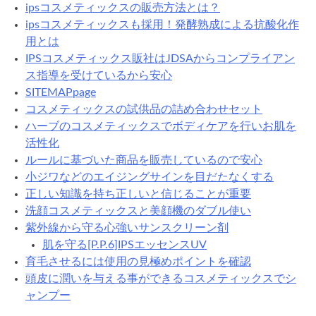
ipsコスメティックスの販売方法とは？
ipsコスメティックスも採用！発酵熟成による抗酸化作
用とは
IPSコスメティックス販社はJDSAからコンプライアン
ス指導を受けているから安心
SITEMAPpage
コスメティックスの試供品の詰め合わせセット
ハーブのコスメティックスでボディケアを行いお肌を
活性化
ルールに基づいた商品を販売しているので安心
小ジワなどのエイジングサインを目だたなくする
正しい知識を持ち正しいと信じることが重要
洗顔コスメティックスと美顔機のダブル使い
紫外線から守る心強いサンスクリーン剤
肌を守る[P.P.6]IPSエッセンスUV
育毛させるには使用の見極めポイントを確認
頭皮に潤いを与える事ができるコスメティックスでシ
ャンプー