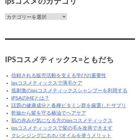
ipsコスメのカテゴリ
な
ん
ips
だ
コ
ろ
ス
う？
メ
の
カ
IPSコスメティックス=ともだち
テ
ゴ
信頼される販売活動を支える学びの重要性
リ
ipsコスメティックスで薄毛ケア
低刺激のipsコスメティックスシャンプーを利用する
IPSAのMEとは？
話題の健康成分と各種ビタミン群を厳選したサプリ
乾燥から髪を守る椿油でヘアケア
肌の赤みが気になる方のipsコスメティックス
ipsコスメティックスで髪の毛を改善できます
クレンジングにホホバオイルを使うメリット