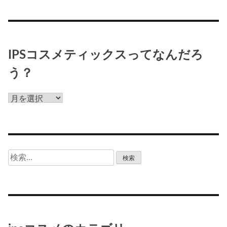
IPSコスメティックスってなんだろ
う？
IPS
コ
ス
メ
テ
検
ィ
索:
ッ
ク
ス
っ
て