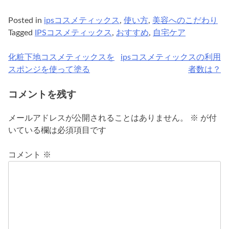
Posted in
ipsコスメティックス
,
使い方
,
美容へのこだわり
Tagged
IPSコスメティックス
,
おすすめ
,
自宅ケア
化粧下地コスメティックスを
ipsコスメティックスの利用
投
スポンジを使って塗る
者数は？
稿
コメントを残す
ナ
ビ
メールアドレスが公開されることはありません。
※
が付
いている欄は必須項目です
ゲ
ー
コメント
※
シ
ョ
ン