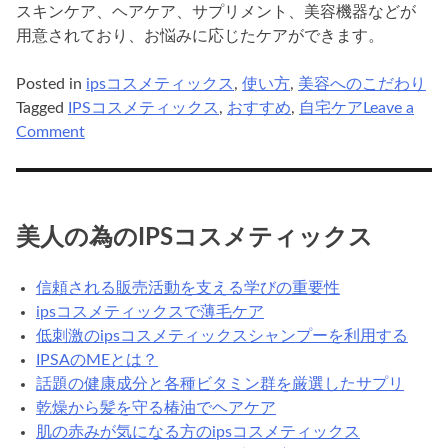
スキンケア、ヘアケア、サプリメント、美容機器などが
用意されており、お悩みに応じたケアができます。
Posted in
ipsコスメティックス
,
使い方
,
美容へのこだわり
Tagged
IPSコスメティックス
,
おすすめ
,
自宅ケア
Leave a
on
Comment
ips
コ
ス
メ
美人の為のIPSコスメティックス
テ
ィ
信頼される販売活動を支える学びの重要性
ッ
ipsコスメティックスで薄毛ケア
ク
低刺激のipsコスメティックスシャンプーを利用する
ス
IPSAのMEとは？
は
話題の健康成分と各種ビタミン群を厳選したサプリ
自
乾燥から髪を守る椿油でヘアケア
宅
肌の赤みが気になる方のipsコスメティックス
ケ