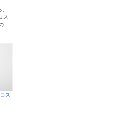
る、
コス
の
Sコス