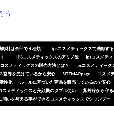
ろう
の洗顔料は全部で４種類！
ipsコスメティックスで洗顔す
ます！
IPSコスメティックスのアミノ酸
ipsコスメ
psコスメティックスの販売方法とは？
ipsコスメティッ
ンス指導を受けているから安心
SITEMAPpage
コスメ
活性化
ルールに基づいた商品を販売しているので安心
コスメティックスと美顔機のダブル使い
紫外線から守る
に潤いを与える事ができるコスメティックスでシャンプー