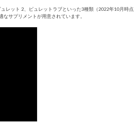
ス
で
レット 2、ピュレットラブといった3種類（2022年10月時
薄
適なサプリメントが用意されています。
毛
ケ
ア