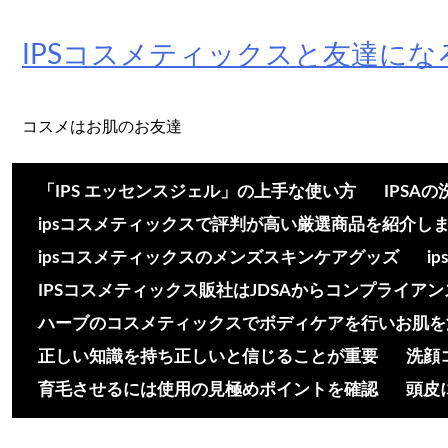
Skip
to
IPSコスメティックスと友達にな
content
コスメはお肌のお友達
「IPS エッセンスジェル」の上手な使い方
IPSA
ipsコスメティックスで評判が高い厳選商品を紹介し
ipsコスメティックスのメンズスキンケアグッズ
i
IPSコスメティックス販社はJDSAからコンプライア
ハーブのコスメティックスでボディケアを行いお肌を
正しい知識を持ち正しいと信じることが重要
洗顔
育毛させるには使用の見極めポイントを確認
頭皮