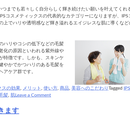
いつまでも若々しく自分らしく輝き続けたい願いを叶えてくれ
PSコスメティックスの代表的なカテゴリーになりますが、IPS
の上でハリや透明感など輝き溢れるエイジレスな肌に導くなど
のハリやコシの低下などの毛髪
老化の原因といわれる紫外線や
が特徴です。しかも、スキンケ
健やかでかつハリのある毛髪を
ヘアケア群です。
クスの効果
,
メリット
,
使い方
,
商品
,
美容へのこだわり
Tagged
IP
on
毛髪
,
肌
Leave a Comment
話
題
きます
の
健
康