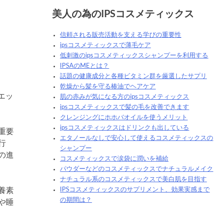
美人の為のIPSコスメティックス
信頼される販売活動を支える学びの重要性
ipsコスメティックスで薄毛ケア
低刺激のipsコスメティックスシャンプーを利用する
IPSAのMEとは？
話題の健康成分と各種ビタミン群を厳選したサプリ
乾燥から髪を守る椿油でヘアケア
エッ
肌の赤みが気になる方のipsコスメティックス
ipsコスメティックスで髪の毛を改善できます
クレンジングにホホバオイルを使うメリット
ipsコスメティックスはドリンクも出している
重要
エタノールなしで安心して使えるコスメティックスの
行
シャンプー
の進
コスメティックスで涙袋に潤いを補給
パウダーなどのコスメティックスでナチュラルメイク
ナチュラル系のコスメティックスで美白肌を目指す
養素
IPSコスメティックスのサプリメント、効果実感まで
の期間は？
や睡