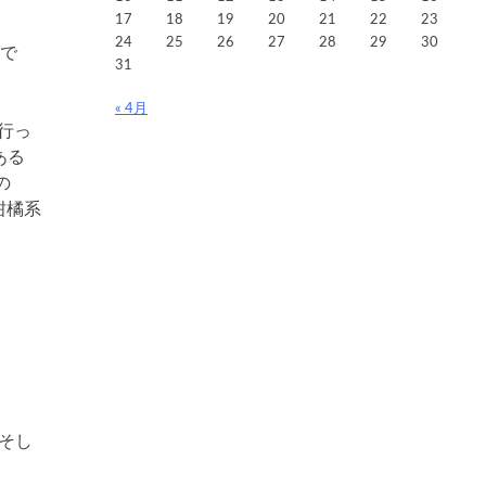
17
18
19
20
21
22
23
24
25
26
27
28
29
30
トで
31
« 4月
行っ
ある
の
柑橘系
そし