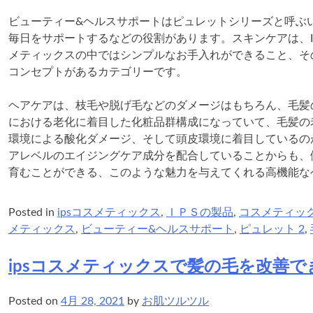
ビューティー&ヘルスサポートはピュレットシリーズと呼ぶ
毎日をサポートするなどの役割があります。スキンケアは、I
メティックスの中ではシンプルなお手入れができること、そ
コンセプトがあるカテゴリーです。
ヘアケアは、枝毛や脱げ毛などのダメージはもちろん、毛髪
における老化に着目した化粧品群構成になっていて、毛髪の
環境による酸化ダメージ、そして頭皮環境に着目しているの
アレベルのエイジングケア成分を配合していることからも、
育むことができる、このような魅力を与えてくれる高機能な
Posted in
ipsコスメティックス
,
ＩＰＳの製品
,
コスメティッ
メティックス
,
ビューティー&ヘルスサポート
,
ピュレット 2
,
ipsコスメティックスで髪の毛を改善で
Posted on
4月 28, 2021
by
お肌ツルツル