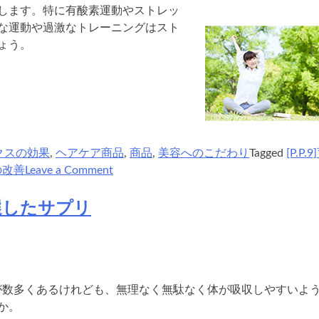
します。特に有酸素運動やストレッ
な運動や過激なトレーニングはスト
ょう。
クスの効果
,
ヘアケア商品
,
商品
,
美容へのこだわり
Tagged
[P.P.
on
の改善
Leave a Comment
ips
コ
選したサプリ
ス
メ
テ
ィ
ッ
品が数多くあるけれども、無理なく無駄なく体が吸収しやすいよ
ク
か。