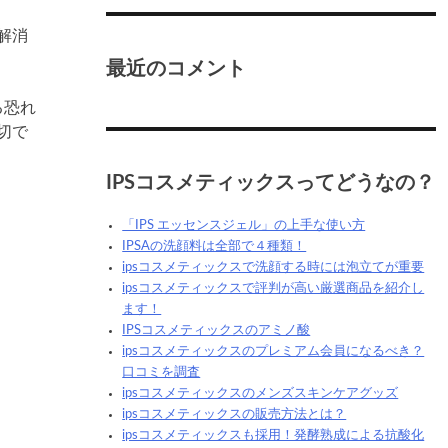
解消
最近のコメント
る恐れ
切で
IPSコスメティックスってどうなの？
「IPS エッセンスジェル」の上手な使い方
IPSAの洗顔料は全部で４種類！
ipsコスメティックスで洗顔する時には泡立てが重要
ipsコスメティックスで評判が高い厳選商品を紹介し
ます！
IPSコスメティックスのアミノ酸
ipsコスメティックスのプレミアム会員になるべき？
口コミを調査
ipsコスメティックスのメンズスキンケアグッズ
ipsコスメティックスの販売方法とは？
ipsコスメティックスも採用！発酵熟成による抗酸化