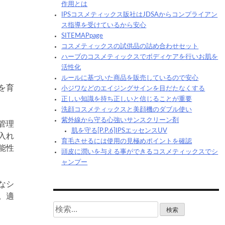
作用とは
IPSコスメティックス販社はJDSAからコンプライアン
ス指導を受けているから安心
SITEMAPpage
コスメティックスの試供品の詰め合わせセット
ハーブのコスメティックスでボディケアを行いお肌を
活性化
ルールに基づいた商品を販売しているので安心
を育
小ジワなどのエイジングサインを目だたなくする
正しい知識を持ち正しいと信じることが重要
洗顔コスメティックスと美顔機のダブル使い
紫外線から守る心強いサンスクリーン剤
管理
肌を守る[P.P.6]IPSエッセンスUV
入れ
育毛させるには使用の見極めポイントを確認
能性
頭皮に潤いを与える事ができるコスメティックスでシ
ャンプー
なシ
。適
検
索: