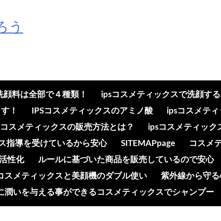
ろう
の洗顔料は全部で４種類！
ipsコスメティックスで洗顔す
ます！
IPSコスメティックスのアミノ酸
ipsコスメ
psコスメティックスの販売方法とは？
ipsコスメティッ
ンス指導を受けているから安心
SITEMAPpage
コスメ
活性化
ルールに基づいた商品を販売しているので安心
コスメティックスと美顔機のダブル使い
紫外線から守る
に潤いを与える事ができるコスメティックスでシャンプー