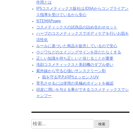
作用とは
ips
IPSコスメティックス販社はJDSAからコンプライアン
コ
ス指導を受けているから安心
ス
SITEMAPpage
メ
コスメティックスの試供品の詰め合わせセット
テ
ハーブのコスメティックスでボディケアを行いお肌を
活性化
ィ
ルールに基づいた商品を販売しているので安心
ッ
小ジワなどのエイジングサインを目だたなくする
ク
正しい知識を持ち正しいと信じることが重要
ス
洗顔コスメティックスと美顔機のダブル使い
は
紫外線から守る心強いサンスクリーン剤
自
肌を守る[P.P.6]IPSエッセンスUV
宅
育毛させるには使用の見極めポイントを確認
頭皮に潤いを与える事ができるコスメティックスでシ
ケ
ャンプー
ア
に
お
す
検
す
索: