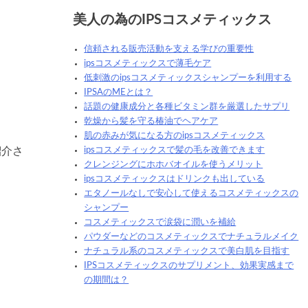
美人の為のIPSコスメティックス
信頼される販売活動を支える学びの重要性
ipsコスメティックスで薄毛ケア
低刺激のipsコスメティックスシャンプーを利用する
IPSAのMEとは？
話題の健康成分と各種ビタミン群を厳選したサプリ
乾燥から髪を守る椿油でヘアケア
肌の赤みが気になる方のipsコスメティックス
紹介さ
ipsコスメティックスで髪の毛を改善できます
クレンジングにホホバオイルを使うメリット
ipsコスメティックスはドリンクも出している
エタノールなしで安心して使えるコスメティックスの
シャンプー
コスメティックスで涙袋に潤いを補給
パウダーなどのコスメティックスでナチュラルメイク
ナチュラル系のコスメティックスで美白肌を目指す
IPSコスメティックスのサプリメント、効果実感まで
の期間は？