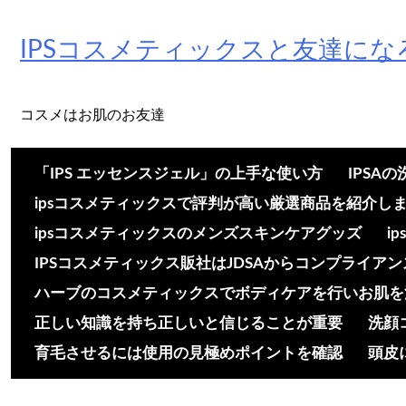
Skip
to
IPSコスメティックスと友達にな
content
コスメはお肌のお友達
「IPS エッセンスジェル」の上手な使い方
IPSA
ipsコスメティックスで評判が高い厳選商品を紹介し
ipsコスメティックスのメンズスキンケアグッズ
i
IPSコスメティックス販社はJDSAからコンプライア
ハーブのコスメティックスでボディケアを行いお肌を
正しい知識を持ち正しいと信じることが重要
洗顔
育毛させるには使用の見極めポイントを確認
頭皮