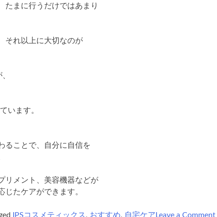
、たまに行うだけではあまり
、それ以上に大切なのが
が、
しています。
わることで、自分に自信を
。
プリメント、美容機器などが
応じたケアができます。
ged
IPSコスメティックス
,
おすすめ
,
自宅ケア
Leave a Comment