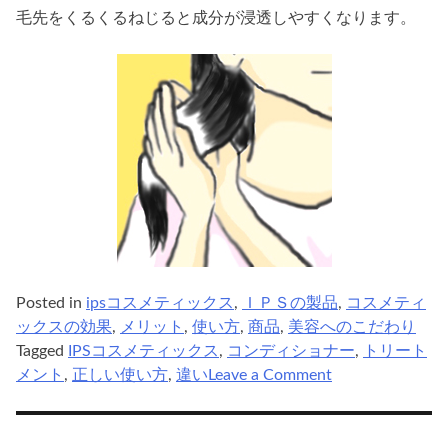
毛先をくるくるねじると成分が浸透しやすくなります。
Posted in
ipsコスメティックス
,
ＩＰＳの製品
,
コスメティ
ックスの効果
,
メリット
,
使い方
,
商品
,
美容へのこだわり
Tagged
IPSコスメティックス
,
コンディショナー
,
トリート
on
メント
,
正しい使い方
,
違い
Leave a Comment
ips
コ
ス