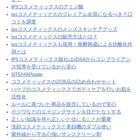
IPSコスメティックスのアミノ酸
ipsコスメティックスのプレミアム会員になるべき？口
コミを調査
ipsコスメティックスのメンズスキンケアグッズ
ipsコスメティックスの販売方法とは？
ipsコスメティックスも採用！発酵熟成による抗酸化作
用とは
IPSコスメティックス販社はJDSAからコンプライアン
ス指導を受けているから安心
SITEMAPpage
コスメティックスの試供品の詰め合わせセット
ハーブのコスメティックスでボディケアを行いお肌を
活性化
ルールに基づいた商品を販売しているので安心
小ジワなどのエイジングサインを目だたなくする
正しい知識を持ち正しいと信じることが重要
洗顔コスメティックスと美顔機のダブル使い
紫外線から守る心強いサンスクリーン剤