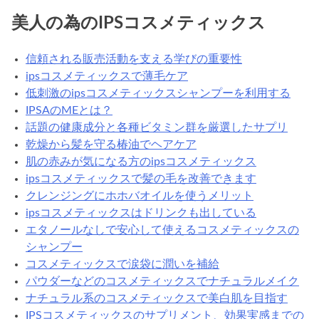
メ
美人の為のIPSコスメティックス
テ
ィ
信頼される販売活動を支える学びの重要性
ッ
ipsコスメティックスで薄毛ケア
ク
低刺激のipsコスメティックスシャンプーを利用する
ス
IPSAのMEとは？
で
話題の健康成分と各種ビタミン群を厳選したサプリ
髪
乾燥から髪を守る椿油でヘアケア
の
肌の赤みが気になる方のipsコスメティックス
毛
ipsコスメティックスで髪の毛を改善できます
を
クレンジングにホホバオイルを使うメリット
改
ipsコスメティックスはドリンクも出している
善
エタノールなしで安心して使えるコスメティックスの
で
シャンプー
き
コスメティックスで涙袋に潤いを補給
ま
パウダーなどのコスメティックスでナチュラルメイク
す
ナチュラル系のコスメティックスで美白肌を目指す
IPSコスメティックスのサプリメント、効果実感までの