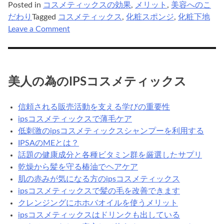
Posted in
コスメティックスの効果
,
メリット
,
美容へのこ
だわり
Tagged
コスメティックス
,
化粧スポンジ
,
化粧下地
on
Leave a Comment
化
粧
下
地
美人の為のIPSコスメティックス
コ
ス
信頼される販売活動を支える学びの重要性
メ
ipsコスメティックスで薄毛ケア
テ
低刺激のipsコスメティックスシャンプーを利用する
ィ
IPSAのMEとは？
ッ
話題の健康成分と各種ビタミン群を厳選したサプリ
ク
乾燥から髪を守る椿油でヘアケア
ス
肌の赤みが気になる方のipsコスメティックス
を
ipsコスメティックスで髪の毛を改善できます
ス
クレンジングにホホバオイルを使うメリット
ポ
ipsコスメティックスはドリンクも出している
ン