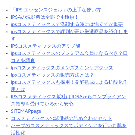
「IPS エッセンスジェル」の上手な使い方
IPSAの洗顔料は全部で４種類！
ipsコスメティックスで洗顔する時には泡立てが重要
ipsコスメティックスで評判が高い厳選商品を紹介しま
す！
IPSコスメティックスのアミノ酸
ipsコスメティックスのプレミアム会員になるべき？口
コミを調査
ipsコスメティックスのメンズスキンケアグッズ
ipsコスメティックスの販売方法とは？
ipsコスメティックスも採用！発酵熟成による抗酸化作
用とは
IPSコスメティックス販社はJDSAからコンプライアン
ス指導を受けているから安心
SITEMAPpage
コスメティックスの試供品の詰め合わせセット
ハーブのコスメティックスでボディケアを行いお肌を
活性化