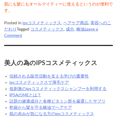
肌にも髪にもオールマイティーに使えるというのが便利で
す。
Posted in
ipsコスメティックス
,
ヘアケア商品
,
美容へのこ
だわり
Tagged
コスメティックス
,
成分
,
椿油
Leave a
on
Comment
乾
燥
か
ら
美人の為のIPSコスメティックス
髪
を
信頼される販売活動を支える学びの重要性
守
ipsコスメティックスで薄毛ケア
る
低刺激のipsコスメティックスシャンプーを利用する
椿
IPSAのMEとは？
油
話題の健康成分と各種ビタミン群を厳選したサプリ
で
乾燥から髪を守る椿油でヘアケア
ヘ
肌の赤みが気になる方のipsコスメティックス
ア