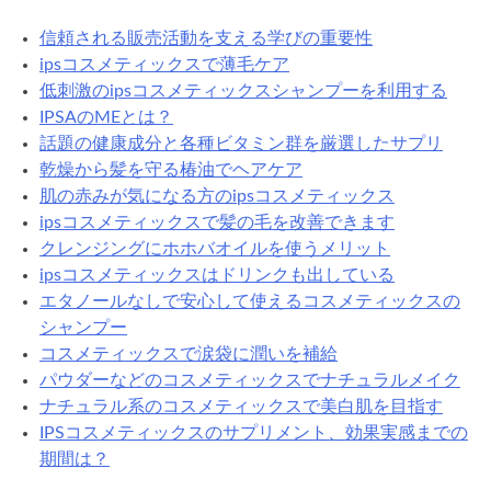
コ
信頼される販売活動を支える学びの重要性
ス
ipsコスメティックスで薄毛ケア
メ
低刺激のipsコスメティックスシャンプーを利用する
テ
IPSAのMEとは？
ィ
話題の健康成分と各種ビタミン群を厳選したサプリ
ッ
乾燥から髪を守る椿油でヘアケア
ク
肌の赤みが気になる方のipsコスメティックス
ス
ipsコスメティックスで髪の毛を改善できます
シ
クレンジングにホホバオイルを使うメリット
ャ
ipsコスメティックスはドリンクも出している
ン
エタノールなしで安心して使えるコスメティックスの
プ
シャンプー
ー
コスメティックスで涙袋に潤いを補給
を
パウダーなどのコスメティックスでナチュラルメイク
利
ナチュラル系のコスメティックスで美白肌を目指す
用
IPSコスメティックスのサプリメント、効果実感までの
す
期間は？
る