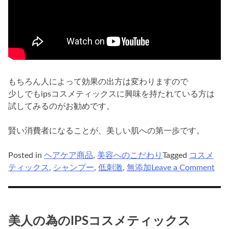
もちろん人によって効果の出方は変わりますので
少しでもipsコスメティックスに興味を持たれている方は
試してみるのがお勧めです。
賢い消費者になることが、美しい肌への第一歩です。
Posted in
ヘアケア商品
,
美容へのこだわり
Tagged
コスメ
on
ティックス
,
シャンプー
,
低刺激
,
無添加
Leave a Comment
低
刺
激
の
美人の為のIPSコスメティックス
ips