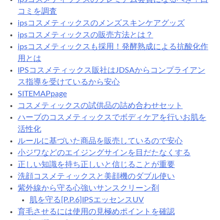
コミを調査
ipsコスメティックスのメンズスキンケアグッズ
ipsコスメティックスの販売方法とは？
ipsコスメティックスも採用！発酵熟成による抗酸化作
用とは
IPSコスメティックス販社はJDSAからコンプライアン
ス指導を受けているから安心
SITEMAPpage
コスメティックスの試供品の詰め合わせセット
ハーブのコスメティックスでボディケアを行いお肌を
活性化
ルールに基づいた商品を販売しているので安心
小ジワなどのエイジングサインを目だたなくする
正しい知識を持ち正しいと信じることが重要
洗顔コスメティックスと美顔機のダブル使い
紫外線から守る心強いサンスクリーン剤
肌を守る[P.P.6]IPSエッセンスUV
育毛させるには使用の見極めポイントを確認