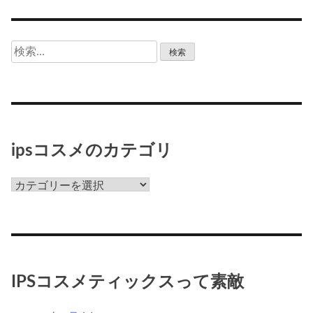
検
索:
ipsコスメのカテゴリ
ips
コ
ス
メ
の
カ
IPSコスメティックスって素敵
テ
ゴ