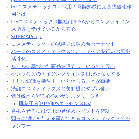
ipsコスメティックスも採用！発酵熟成による抗酸化作
用とは
IPSコスメティックス販社はJDSAからコンプライアン
ス指導を受けているから安心
SITEMAPpage
コスメティックスの試供品の詰め合わせセット
ハーブのコスメティックスでボディケアを行いお肌を
活性化
ルールに基づいた商品を販売しているので安心
小ジワなどのエイジングサインを目だたなくする
正しい知識を持ち正しいと信じることが重要
洗顔コスメティックスと美顔機のダブル使い
紫外線から守る心強いサンスクリーン剤
肌を守る[P.P.6]IPSエッセンスUV
育毛させるには使用の見極めポイントを確認
頭皮に潤いを与える事ができるコスメティックスでシ
ャンプー