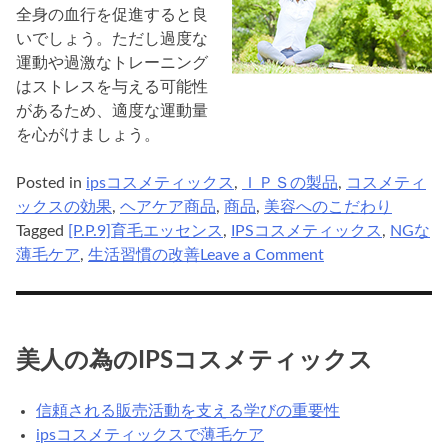
全身の血行を促進すると良
いでしょう。ただし過度な
運動や過激なトレーニング
はストレスを与える可能性
があるため、適度な運動量
を心がけましょう。
Posted in
ipsコスメティックス
,
ＩＰＳの製品
,
コスメティ
ックスの効果
,
ヘアケア商品
,
商品
,
美容へのこだわり
Tagged
[P.P.9]育毛エッセンス
,
IPSコスメティックス
,
NGな
on
薄毛ケア
,
生活習慣の改善
Leave a Comment
ips
コ
ス
メ
美人の為のIPSコスメティックス
テ
ィ
信頼される販売活動を支える学びの重要性
ッ
ipsコスメティックスで薄毛ケア
ク