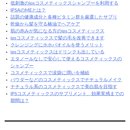
低刺激のipsコスメティックスシャンプーを利用する
ス
IPSAのMEとは？
で
話題の健康成分と各種ビタミン群を厳選したサプリ
薄
乾燥から髪を守る椿油でヘアケア
毛
肌の赤みが気になる方のipsコスメティックス
ケ
ipsコスメティックスで髪の毛を改善できます
ア
クレンジングにホホバオイルを使うメリット
ipsコスメティックスはドリンクも出している
エタノールなしで安心して使えるコスメティックスの
シャンプー
コスメティックスで涙袋に潤いを補給
パウダーなどのコスメティックスでナチュラルメイク
ナチュラル系のコスメティックスで美白肌を目指す
IPSコスメティックスのサプリメント、効果実感までの
期間は？