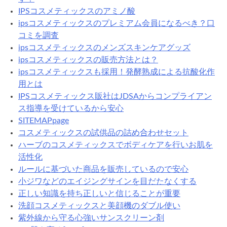
IPSコスメティックスのアミノ酸
ipsコスメティックスのプレミアム会員になるべき？口
コミを調査
ipsコスメティックスのメンズスキンケアグッズ
ipsコスメティックスの販売方法とは？
ipsコスメティックスも採用！発酵熟成による抗酸化作
用とは
IPSコスメティックス販社はJDSAからコンプライアン
ス指導を受けているから安心
SITEMAPpage
コスメティックスの試供品の詰め合わせセット
ハーブのコスメティックスでボディケアを行いお肌を
活性化
ルールに基づいた商品を販売しているので安心
小ジワなどのエイジングサインを目だたなくする
正しい知識を持ち正しいと信じることが重要
洗顔コスメティックスと美顔機のダブル使い
紫外線から守る心強いサンスクリーン剤