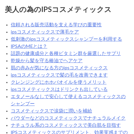
メ
美人の為のIPSコスメティックス
テ
ィ
信頼される販売活動を支える学びの重要性
ッ
ipsコスメティックスで薄毛ケア
ク
低刺激のipsコスメティックスシャンプーを利用する
ス
IPSAのMEとは？
で
話題の健康成分と各種ビタミン群を厳選したサプリ
髪
乾燥から髪を守る椿油でヘアケア
の
肌の赤みが気になる方のipsコスメティックス
毛
ipsコスメティックスで髪の毛を改善できます
を
クレンジングにホホバオイルを使うメリット
改
ipsコスメティックスはドリンクも出している
善
エタノールなしで安心して使えるコスメティックスの
で
シャンプー
き
コスメティックスで涙袋に潤いを補給
ま
パウダーなどのコスメティックスでナチュラルメイク
す
ナチュラル系のコスメティックスで美白肌を目指す
IPSコスメティックスのサプリメント、効果実感までの