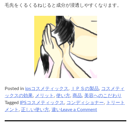
毛先をくるくるねじると成分が浸透しやすくなります。
Posted in
ipsコスメティックス
,
ＩＰＳの製品
,
コスメティ
ックスの効果
,
メリット
,
使い方
,
商品
,
美容へのこだわり
Tagged
IPSコスメティックス
,
コンディショナー
,
トリート
on
メント
,
正しい使い方
,
違い
Leave a Comment
ips
コ
ス