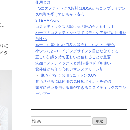
作用とは
IPSコスメティックス販社はJDSAからコンプライアン
ス指導を受けているから安心
SITEMAPpage
に
コスメティックスの試供品の詰め合わせセット
ハーブのコスメティックスでボディケアを行いお肌を
活性化
ルールに基づいた商品を販売しているので安心
りに
小ジワなどのエイジングサインを目だたなくする
メタ
正しい知識を持ち正しいと信じることが重要
洗顔コスメティックスと美顔機のダブル使い
紫外線から守る心強いサンスクリーン剤
肌を守る[P.P.6]IPSエッセンスUV
育毛させるには使用の見極めポイントを確認
頭皮に潤いを与える事ができるコスメティックスでシ
ャンプー
検
索: