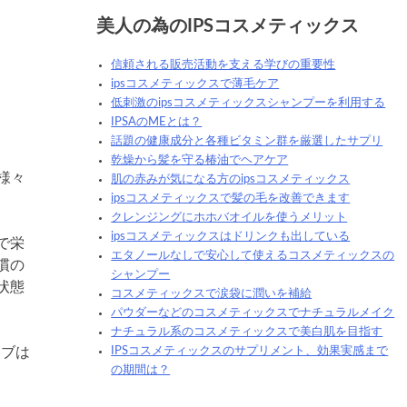
美人の為のIPSコスメティックス
信頼される販売活動を支える学びの重要性
ipsコスメティックスで薄毛ケア
低刺激のipsコスメティックスシャンプーを利用する
IPSAのMEとは？
話題の健康成分と各種ビタミン群を厳選したサプリ
乾燥から髪を守る椿油でヘアケア
様々
肌の赤みが気になる方のipsコスメティックス
ipsコスメティックスで髪の毛を改善できます
クレンジングにホホバオイルを使うメリット
ipsコスメティックスはドリンクも出している
で栄
エタノールなしで安心して使えるコスメティックスの
慣の
シャンプー
状態
コスメティックスで涙袋に潤いを補給
パウダーなどのコスメティックスでナチュラルメイク
ナチュラル系のコスメティックスで美白肌を目指す
ィブは
IPSコスメティックスのサプリメント、効果実感まで
の期間は？