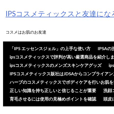
Skip
to
IPSコスメティックスと友達にな
content
コスメはお肌のお友達
「IPS エッセンスジェル」の上手な使い方
IPSA
ipsコスメティックスで評判が高い厳選商品を紹介し
ipsコスメティックスのメンズスキンケアグッズ
i
IPSコスメティックス販社はJDSAからコンプライア
ハーブのコスメティックスでボディケアを行いお肌を
正しい知識を持ち正しいと信じることが重要
洗顔
育毛させるには使用の見極めポイントを確認
頭皮