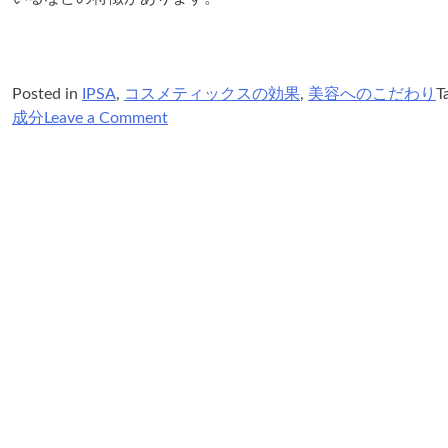
Posted in
IPSA
,
コスメティックスの効果
,
美容へのこだわり
T
on
成分
Leave a Comment
IPSA
の
ME
と
は？