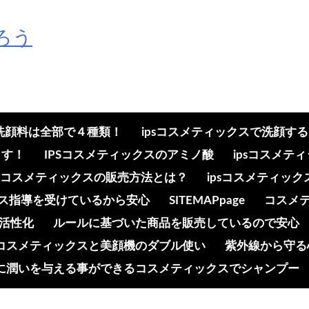
ろう
の洗顔料は全部で４種類！
ipsコスメティックスで洗顔す
ます！
IPSコスメティックスのアミノ酸
ipsコスメ
psコスメティックスの販売方法とは？
ipsコスメティッ
ンス指導を受けているから安心
SITEMAPpage
コスメ
活性化
ルールに基づいた商品を販売しているので安心
コスメティックスと美顔機のダブル使い
紫外線から守る
に潤いを与える事ができるコスメティックスでシャンプー