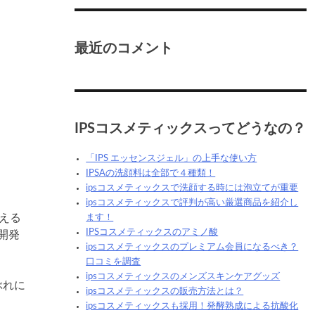
最近のコメント
IPSコスメティックスってどうなの？
「IPS エッセンスジェル」の上手な使い方
IPSAの洗顔料は全部で４種類！
ipsコスメティックスで洗顔する時には泡立てが重要
ipsコスメティックスで評判が高い厳選商品を紹介し
える
ます！
IPSコスメティックスのアミノ酸
開発
ipsコスメティックスのプレミアム会員になるべき？
口コミを調査
ipsコスメティックスのメンズスキンケアグッズ
ぶれに
ipsコスメティックスの販売方法とは？
ipsコスメティックスも採用！発酵熟成による抗酸化