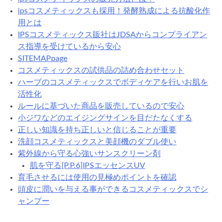
ipsコスメティックスも採用！発酵熟成による抗酸化作
用とは
IPSコスメティックス販社はJDSAからコンプライアン
ス指導を受けているから安心
SITEMAPpage
コスメティックスの試供品の詰め合わせセット
ハーブのコスメティックスでボディケアを行いお肌を
活性化
ルールに基づいた商品を販売しているので安心
小ジワなどのエイジングサインを目だたなくする
正しい知識を持ち正しいと信じることが重要
洗顔コスメティックスと美顔機のダブル使い
紫外線から守る心強いサンスクリーン剤
肌を守る[P.P.6]IPSエッセンスUV
育毛させるには使用の見極めポイントを確認
頭皮に潤いを与える事ができるコスメティックスでシ
ャンプー