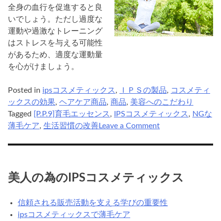
全身の血行を促進すると良
いでしょう。ただし過度な
運動や過激なトレーニング
はストレスを与える可能性
があるため、適度な運動量
を心がけましょう。
Posted in
ipsコスメティックス
,
ＩＰＳの製品
,
コスメティ
ックスの効果
,
ヘアケア商品
,
商品
,
美容へのこだわり
Tagged
[P.P.9]育毛エッセンス
,
IPSコスメティックス
,
NGな
on
薄毛ケア
,
生活習慣の改善
Leave a Comment
ips
コ
ス
メ
美人の為のIPSコスメティックス
テ
ィ
信頼される販売活動を支える学びの重要性
ッ
ipsコスメティックスで薄毛ケア
ク