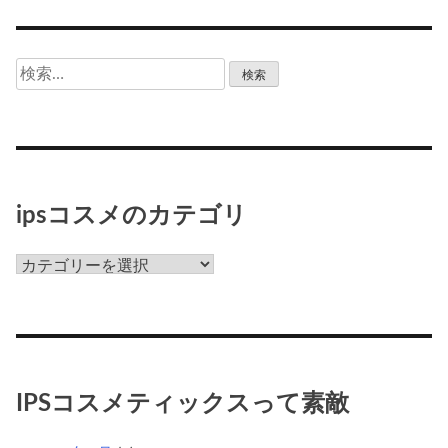
検
索:
ipsコスメのカテゴリ
ips
コ
ス
メ
の
カ
IPSコスメティックスって素敵
テ
ゴ