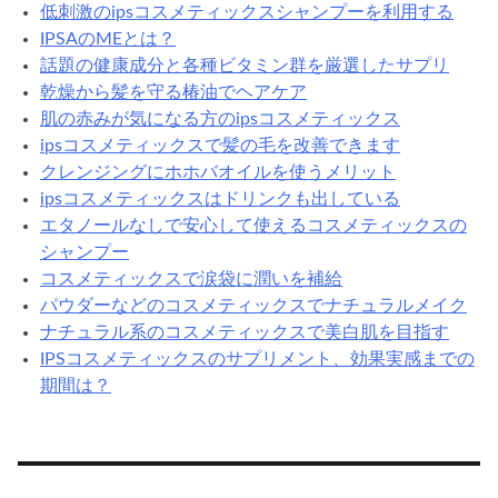
低刺激のipsコスメティックスシャンプーを利用する
ス
IPSAのMEとは？
で
話題の健康成分と各種ビタミン群を厳選したサプリ
薄
乾燥から髪を守る椿油でヘアケア
毛
肌の赤みが気になる方のipsコスメティックス
ケ
ipsコスメティックスで髪の毛を改善できます
ア
クレンジングにホホバオイルを使うメリット
ipsコスメティックスはドリンクも出している
エタノールなしで安心して使えるコスメティックスの
シャンプー
コスメティックスで涙袋に潤いを補給
パウダーなどのコスメティックスでナチュラルメイク
ナチュラル系のコスメティックスで美白肌を目指す
IPSコスメティックスのサプリメント、効果実感までの
期間は？