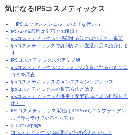
気になるIPSコスメティックス
「IPS エッセンスジェル」の上手な使い方
IPSAの洗顔料は全部で４種類！
ipsコスメティックスで洗顔する時には泡立てが重要
ipsコスメティックスで評判が高い厳選商品を紹介しま
す！
IPSコスメティックスのアミノ酸
ipsコスメティックスのプレミアム会員になるべき？口
コミを調査
ipsコスメティックスのメンズスキンケアグッズ
ipsコスメティックスの販売方法とは？
ipsコスメティックスも採用！発酵熟成による抗酸化作
用とは
IPSコスメティックス販社はJDSAからコンプライアン
ス指導を受けているから安心
SITEMAPpage
コスメティックスの試供品の詰め合わせセット