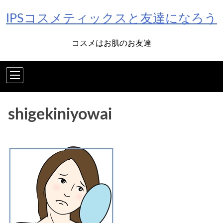
Skip
IPSコスメティックスと友達になろう
to
content
コスメはお肌のお友達
shigekiniyowai