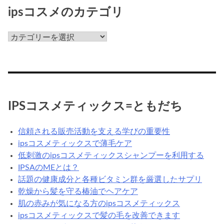
て
ipsコスメのカテゴリ
な
ん
ips
だ
コ
ろ
ス
う？
メ
の
カ
IPSコスメティックス=ともだち
テ
ゴ
信頼される販売活動を支える学びの重要性
リ
ipsコスメティックスで薄毛ケア
低刺激のipsコスメティックスシャンプーを利用する
IPSAのMEとは？
話題の健康成分と各種ビタミン群を厳選したサプリ
乾燥から髪を守る椿油でヘアケア
肌の赤みが気になる方のipsコスメティックス
ipsコスメティックスで髪の毛を改善できます