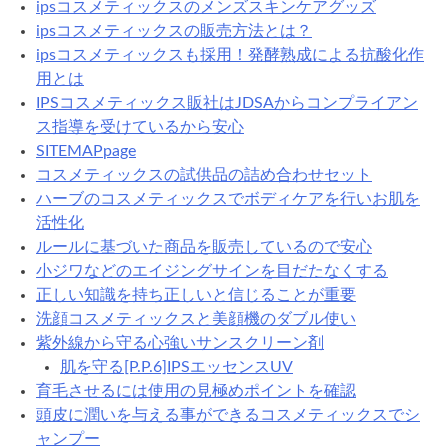
ipsコスメティックスのメンズスキンケアグッズ
ipsコスメティックスの販売方法とは？
ipsコスメティックスも採用！発酵熟成による抗酸化作
用とは
IPSコスメティックス販社はJDSAからコンプライアン
ス指導を受けているから安心
SITEMAPpage
コスメティックスの試供品の詰め合わせセット
ハーブのコスメティックスでボディケアを行いお肌を
活性化
ルールに基づいた商品を販売しているので安心
小ジワなどのエイジングサインを目だたなくする
正しい知識を持ち正しいと信じることが重要
洗顔コスメティックスと美顔機のダブル使い
紫外線から守る心強いサンスクリーン剤
肌を守る[P.P.6]IPSエッセンスUV
育毛させるには使用の見極めポイントを確認
頭皮に潤いを与える事ができるコスメティックスでシ
ャンプー