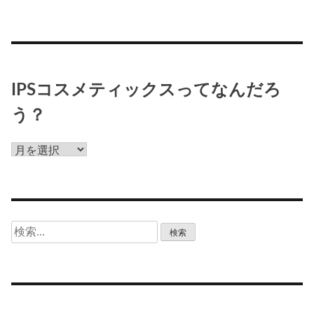
IPSコスメティックスってなんだろ
う？
IPS
コ
ス
メ
テ
検
ィ
索:
ッ
ク
ス
っ