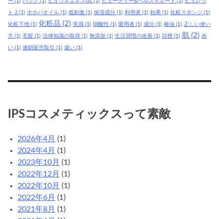
ー
(1)
パック
(1)
ヒオウギエキスGL
(1)
ビューティー&ヘルスサポート
(1)
ピュレッ
ト 2
(1)
ホホバオイル
(1)
低刺激
(1)
保湿成分
(1)
利用者
(1)
効果
(1)
化粧スポンジ
(1)
化粧品
(2)
化粧下地
(1)
実感
(1)
弱酸性
(1)
愛用者
(1)
成分
(1)
椿油
(1)
正しい使い
肌
(2)
方
(1)
毛髪
(1)
法律知識の取得
(1)
無添加
(1)
生活習慣の改善
(1)
目標
(1)
赤
い
(1)
連鎖販売取引
(1)
違い
(1)
IPSコスメティックスって素敵
2026年4月
(1)
2024年4月
(1)
2023年10月
(1)
2022年12月
(1)
2022年10月
(1)
2022年6月
(1)
2021年8月
(1)