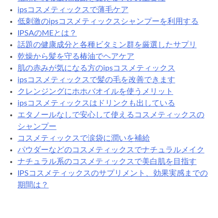
ipsコスメティックスで薄毛ケア
低刺激のipsコスメティックスシャンプーを利用する
IPSAのMEとは？
話題の健康成分と各種ビタミン群を厳選したサプリ
乾燥から髪を守る椿油でヘアケア
肌の赤みが気になる方のipsコスメティックス
ipsコスメティックスで髪の毛を改善できます
クレンジングにホホバオイルを使うメリット
ipsコスメティックスはドリンクも出している
エタノールなしで安心して使えるコスメティックスの
シャンプー
コスメティックスで涙袋に潤いを補給
パウダーなどのコスメティックスでナチュラルメイク
ナチュラル系のコスメティックスで美白肌を目指す
IPSコスメティックスのサプリメント、効果実感までの
期間は？