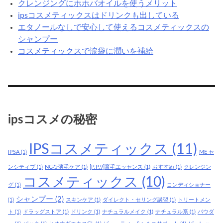
クレンジングにホホバオイルを使うメリット
ipsコスメティックスはドリンクも出している
エタノールなしで安心して使えるコスメティックスの
シャンプー
コスメティックスで涙袋に潤いを補給
ipsコスメの秘密
IPSコスメティックス
(11)
IPSA
(1)
ME セ
ンシティブ
(1)
NGな薄毛ケア
(1)
[P.P.9]育毛エッセンス
(1)
おすすめ
(1)
クレンジン
コスメティックス
(10)
グ
(1)
コンディショナー
シャンプー
(2)
(1)
スキンケア
(1)
ダイレクト・セリング講習
(1)
トリートメン
ト
(1)
ドラッグストア
(1)
ドリンク
(1)
ナチュラルメイク
(1)
ナチュラル系
(1)
パウダ