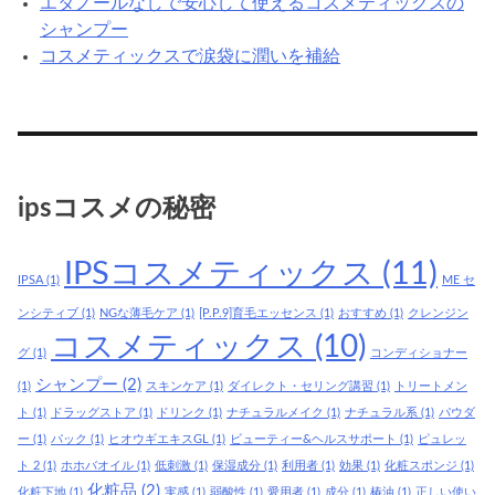
エタノールなしで安心して使えるコスメティックスの
シャンプー
コスメティックスで涙袋に潤いを補給
ipsコスメの秘密
IPSコスメティックス
(11)
IPSA
(1)
ME セ
ンシティブ
(1)
NGな薄毛ケア
(1)
[P.P.9]育毛エッセンス
(1)
おすすめ
(1)
クレンジン
コスメティックス
(10)
グ
(1)
コンディショナー
シャンプー
(2)
(1)
スキンケア
(1)
ダイレクト・セリング講習
(1)
トリートメン
ト
(1)
ドラッグストア
(1)
ドリンク
(1)
ナチュラルメイク
(1)
ナチュラル系
(1)
パウダ
ー
(1)
パック
(1)
ヒオウギエキスGL
(1)
ビューティー&ヘルスサポート
(1)
ピュレッ
ト 2
(1)
ホホバオイル
(1)
低刺激
(1)
保湿成分
(1)
利用者
(1)
効果
(1)
化粧スポンジ
(1)
化粧品
(2)
化粧下地
(1)
実感
(1)
弱酸性
(1)
愛用者
(1)
成分
(1)
椿油
(1)
正しい使い