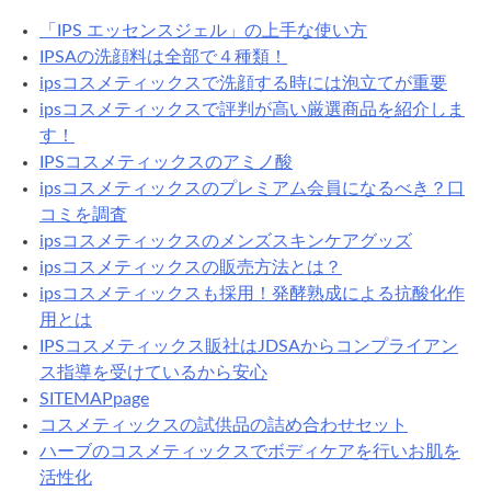
「IPS エッセンスジェル」の上手な使い方
IPSAの洗顔料は全部で４種類！
ipsコスメティックスで洗顔する時には泡立てが重要
ipsコスメティックスで評判が高い厳選商品を紹介しま
す！
IPSコスメティックスのアミノ酸
ipsコスメティックスのプレミアム会員になるべき？口
コミを調査
ipsコスメティックスのメンズスキンケアグッズ
ipsコスメティックスの販売方法とは？
ipsコスメティックスも採用！発酵熟成による抗酸化作
用とは
IPSコスメティックス販社はJDSAからコンプライアン
ス指導を受けているから安心
SITEMAPpage
コスメティックスの試供品の詰め合わせセット
ハーブのコスメティックスでボディケアを行いお肌を
活性化