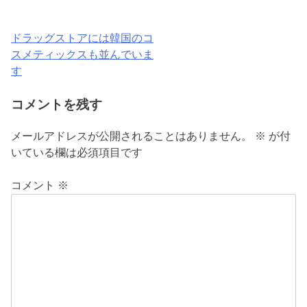
ドラッグストアには韓国のコ
投
スメティックスも並んでいま
稿
す
ナ
コメントを残す
ビ
メールアドレスが公開されることはありません。
※
が付
ゲ
いている欄は必須項目です
ー
コメント
※
シ
ョ
ン