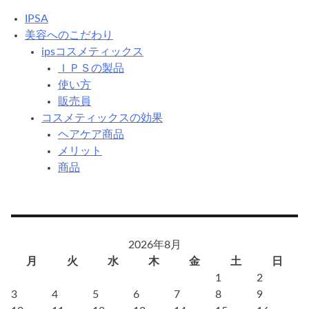
IPSA
美容へのこだわり
ipsコスメティックス
ＩＰＳの製品
使い方
販売員
コスメティックスの効果
ヘアケア商品
メリット
商品
2026年8月
月
火
水
木
金
土
日
1
2
3
4
5
6
7
8
9