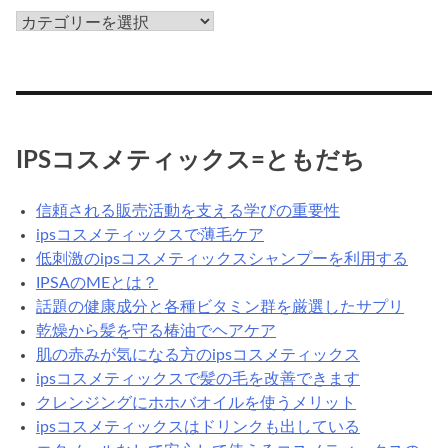
ん
ips
だ
コ
ろ
ス
う？
メ
の
カ
IPSコスメティックス=ともだち
テ
ゴ
信頼される販売活動を支える学びの重要性
リ
ipsコスメティックスで薄毛ケア
低刺激のipsコスメティックスシャンプーを利用する
IPSAのMEとは？
話題の健康成分と各種ビタミン群を厳選したサプリ
乾燥から髪を守る椿油でヘアケア
肌の赤みが気になる方のipsコスメティックス
ipsコスメティックスで髪の毛を改善できます
クレンジングにホホバオイルを使うメリット
ipsコスメティックスはドリンクも出している