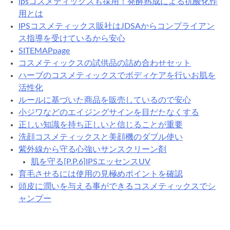
ipsコスメティックスも採用！発酵熟成による抗酸化作
用とは
IPSコスメティックス販社はJDSAからコンプライアン
ス指導を受けているから安心
SITEMAPpage
コスメティックスの試供品の詰め合わせセット
ハーブのコスメティックスでボディケアを行いお肌を
活性化
ルールに基づいた商品を販売しているので安心
小ジワなどのエイジングサインを目だたなくする
正しい知識を持ち正しいと信じることが重要
洗顔コスメティックスと美顔機のダブル使い
紫外線から守る心強いサンスクリーン剤
肌を守る[P.P.6]IPSエッセンスUV
育毛させるには使用の見極めポイントを確認
頭皮に潤いを与える事ができるコスメティックスでシ
ャンプー