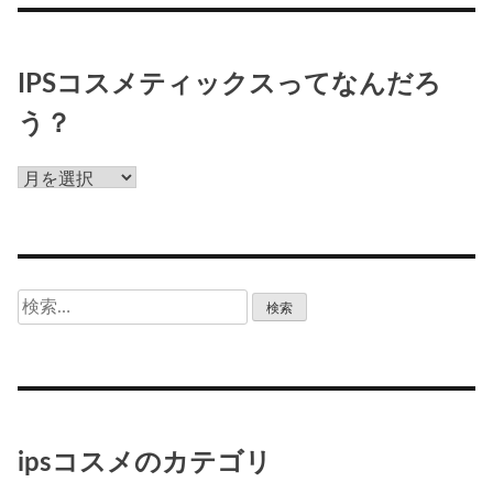
IPSコスメティックスってなんだろ
う？
IPS
コ
ス
メ
テ
検
ィ
索:
ッ
ク
ス
っ
て
ipsコスメのカテゴリ
な