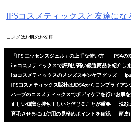
Skip
to
IPSコスメティックスと友達にな
content
コスメはお肌のお友達
「IPS エッセンスジェル」の上手な使い方
IPSA
ipsコスメティックスで評判が高い厳選商品を紹介し
ipsコスメティックスのメンズスキンケアグッズ
i
IPSコスメティックス販社はJDSAからコンプライア
ハーブのコスメティックスでボディケアを行いお肌を
正しい知識を持ち正しいと信じることが重要
洗顔
育毛させるには使用の見極めポイントを確認
頭皮