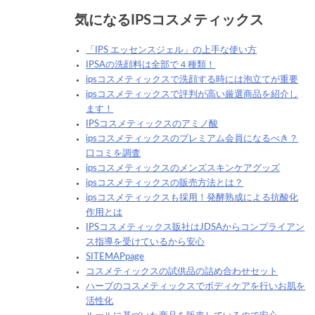
気になるIPSコスメティックス
「IPS エッセンスジェル」の上手な使い方
IPSAの洗顔料は全部で４種類！
ipsコスメティックスで洗顔する時には泡立てが重要
ipsコスメティックスで評判が高い厳選商品を紹介し
ます！
IPSコスメティックスのアミノ酸
ipsコスメティックスのプレミアム会員になるべき？
口コミを調査
ipsコスメティックスのメンズスキンケアグッズ
ipsコスメティックスの販売方法とは？
ipsコスメティックスも採用！発酵熟成による抗酸化
作用とは
IPSコスメティックス販社はJDSAからコンプライアン
ス指導を受けているから安心
SITEMAPpage
コスメティックスの試供品の詰め合わせセット
ハーブのコスメティックスでボディケアを行いお肌を
活性化