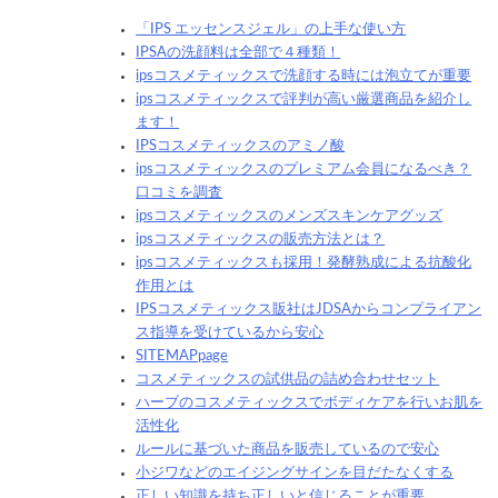
「IPS エッセンスジェル」の上手な使い方
IPSAの洗顔料は全部で４種類！
ipsコスメティックスで洗顔する時には泡立てが重要
ipsコスメティックスで評判が高い厳選商品を紹介し
ます！
IPSコスメティックスのアミノ酸
ipsコスメティックスのプレミアム会員になるべき？
口コミを調査
ipsコスメティックスのメンズスキンケアグッズ
ipsコスメティックスの販売方法とは？
ipsコスメティックスも採用！発酵熟成による抗酸化
作用とは
IPSコスメティックス販社はJDSAからコンプライアン
ス指導を受けているから安心
SITEMAPpage
コスメティックスの試供品の詰め合わせセット
ハーブのコスメティックスでボディケアを行いお肌を
活性化
ルールに基づいた商品を販売しているので安心
小ジワなどのエイジングサインを目だたなくする
正しい知識を持ち正しいと信じることが重要