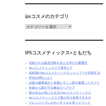
ク
ス
っ
ipsコスメのカテゴリ
て
な
ん
ips
だ
コ
ろ
ス
う？
メ
の
カ
IPSコスメティックス=ともだち
テ
ゴ
信頼される販売活動を支える学びの重要性
リ
ipsコスメティックスで薄毛ケア
低刺激のipsコスメティックスシャンプーを利用する
IPSAのMEとは？
話題の健康成分と各種ビタミン群を厳選したサプリ
乾燥から髪を守る椿油でヘアケア
肌の赤みが気になる方のipsコスメティックス
ipsコスメティックスで髪の毛を改善できます
クレンジングにホホバオイルを使うメリット