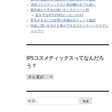
洗顔コスメティックスと美顔機のダブル使い
紫外線から守る心強いサンスクリーン剤
肌を守る[P.P.6]IPSエッセンスUV
育毛させるには使用の見極めポイントを確認
頭皮に潤いを与える事ができるコスメティックスでシ
ャンプー
IPSコスメティックスってなんだろ
う？
IPS
コ
ス
メ
テ
検
ィ
索:
ッ