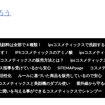
ろう
の洗顔料は全部で４種類！
ipsコスメティックスで洗顔す
ます！
IPSコスメティックスのアミノ酸
ipsコスメ
psコスメティックスの販売方法とは？
ipsコスメティッ
ンス指導を受けているから安心
SITEMAPpage
コスメ
活性化
ルールに基づいた商品を販売しているので安心
コスメティックスと美顔機のダブル使い
紫外線から守る
に潤いを与える事ができるコスメティックスでシャンプー