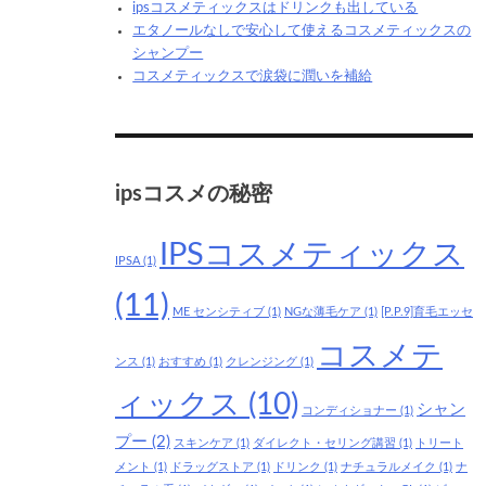
ipsコスメティックスはドリンクも出している
エタノールなしで安心して使えるコスメティックスの
シャンプー
コスメティックスで涙袋に潤いを補給
ipsコスメの秘密
IPSコスメティックス
IPSA
(1)
(11)
ME センシティブ
(1)
NGな薄毛ケア
(1)
[P.P.9]育毛エッセ
コスメテ
ンス
(1)
おすすめ
(1)
クレンジング
(1)
ィックス
(10)
シャン
コンディショナー
(1)
プー
(2)
スキンケア
(1)
ダイレクト・セリング講習
(1)
トリート
メント
(1)
ドラッグストア
(1)
ドリンク
(1)
ナチュラルメイク
(1)
ナ