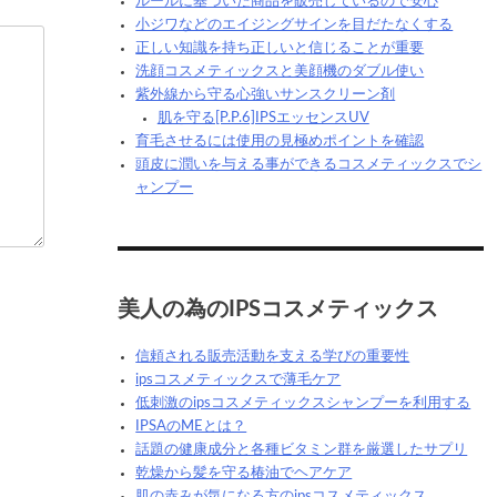
ルールに基づいた商品を販売しているので安心
小ジワなどのエイジングサインを目だたなくする
正しい知識を持ち正しいと信じることが重要
洗顔コスメティックスと美顔機のダブル使い
紫外線から守る心強いサンスクリーン剤
肌を守る[P.P.6]IPSエッセンスUV
育毛させるには使用の見極めポイントを確認
頭皮に潤いを与える事ができるコスメティックスでシ
ャンプー
美人の為のIPSコスメティックス
信頼される販売活動を支える学びの重要性
ipsコスメティックスで薄毛ケア
低刺激のipsコスメティックスシャンプーを利用する
IPSAのMEとは？
話題の健康成分と各種ビタミン群を厳選したサプリ
乾燥から髪を守る椿油でヘアケア
肌の赤みが気になる方のipsコスメティックス