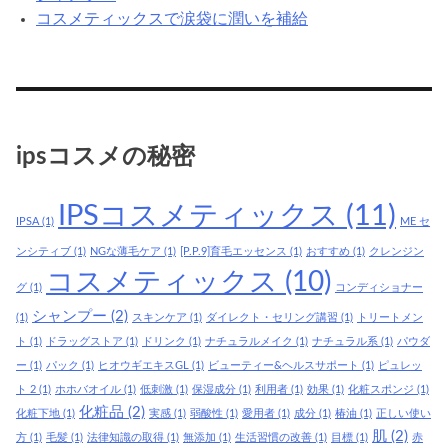
コスメティックスで涙袋に潤いを補給
ipsコスメの秘密
IPSコスメティックス
(11)
IPSA
(1)
ME セ
ンシティブ
(1)
NGな薄毛ケア
(1)
[P.P.9]育毛エッセンス
(1)
おすすめ
(1)
クレンジン
コスメティックス
(10)
グ
(1)
コンディショナー
シャンプー
(2)
(1)
スキンケア
(1)
ダイレクト・セリング講習
(1)
トリートメン
ト
(1)
ドラッグストア
(1)
ドリンク
(1)
ナチュラルメイク
(1)
ナチュラル系
(1)
パウダ
ー
(1)
パック
(1)
ヒオウギエキスGL
(1)
ビューティー&ヘルスサポート
(1)
ピュレッ
ト 2
(1)
ホホバオイル
(1)
低刺激
(1)
保湿成分
(1)
利用者
(1)
効果
(1)
化粧スポンジ
(1)
化粧品
(2)
化粧下地
(1)
実感
(1)
弱酸性
(1)
愛用者
(1)
成分
(1)
椿油
(1)
正しい使い
肌
(2)
方
(1)
毛髪
(1)
法律知識の取得
(1)
無添加
(1)
生活習慣の改善
(1)
目標
(1)
赤