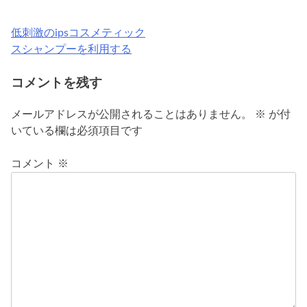
低刺激のipsコスメティック
投
スシャンプーを利用する
稿
コメントを残す
ナ
ビ
メールアドレスが公開されることはありません。
※
が付
いている欄は必須項目です
ゲ
ー
コメント
※
シ
ョ
ン