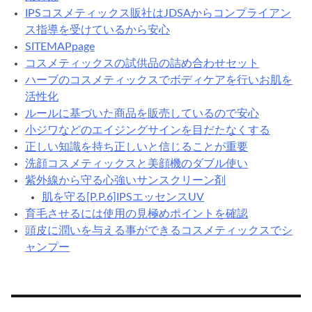
IPSコスメティックス販社はJDSAからコンプライアン
ス指導を受けているから安心
SITEMAPpage
コスメティックスの試供品の詰め合わせセット
ハーブのコスメティックスでボディケアを行いお肌を
活性化
ルールに基づいた商品を販売しているので安心
小ジワなどのエイジングサインを目だたなくする
正しい知識を持ち正しいと信じることが重要
洗顔コスメティックスと美顔機のダブル使い
紫外線から守る心強いサンスクリーン剤
肌を守る[P.P.6]IPSエッセンスUV
育毛させるには使用の見極めポイントを確認
頭皮に潤いを与える事ができるコスメティックスでシ
ャンプー