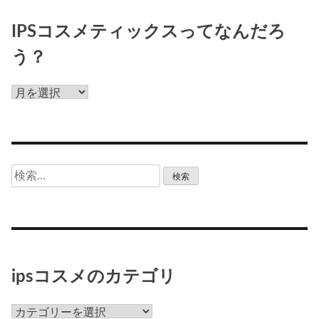
IPSコスメティックスってなんだろ
う？
IPS
コ
ス
メ
テ
検
ィ
索:
ッ
ク
ス
っ
て
ipsコスメのカテゴリ
な
ん
ips
だ