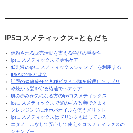
コ
ろ
ス
う？
メ
の
カ
IPSコスメティックス=ともだち
テ
ゴ
信頼される販売活動を支える学びの重要性
リ
ipsコスメティックスで薄毛ケア
低刺激のipsコスメティックスシャンプーを利用する
IPSAのMEとは？
話題の健康成分と各種ビタミン群を厳選したサプリ
乾燥から髪を守る椿油でヘアケア
肌の赤みが気になる方のipsコスメティックス
ipsコスメティックスで髪の毛を改善できます
クレンジングにホホバオイルを使うメリット
ipsコスメティックスはドリンクも出している
エタノールなしで安心して使えるコスメティックスの
シャンプー