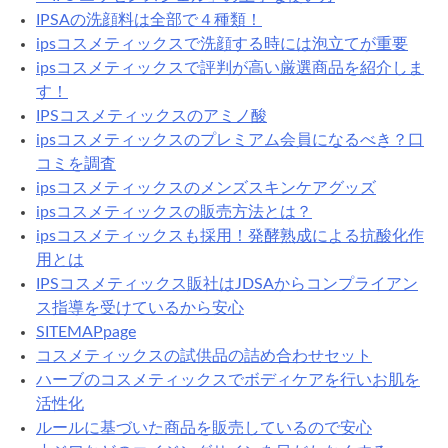
IPSAの洗顔料は全部で４種類！
ipsコスメティックスで洗顔する時には泡立てが重要
ipsコスメティックスで評判が高い厳選商品を紹介しま
す！
IPSコスメティックスのアミノ酸
ipsコスメティックスのプレミアム会員になるべき？口
コミを調査
ipsコスメティックスのメンズスキンケアグッズ
ipsコスメティックスの販売方法とは？
ipsコスメティックスも採用！発酵熟成による抗酸化作
用とは
IPSコスメティックス販社はJDSAからコンプライアン
ス指導を受けているから安心
SITEMAPpage
コスメティックスの試供品の詰め合わせセット
ハーブのコスメティックスでボディケアを行いお肌を
活性化
ルールに基づいた商品を販売しているので安心