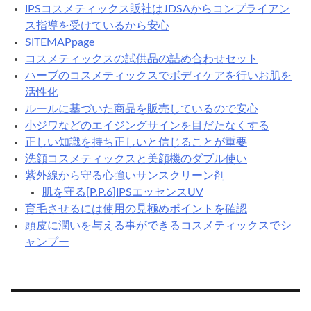
IPSコスメティックス販社はJDSAからコンプライアン
ス指導を受けているから安心
SITEMAPpage
コスメティックスの試供品の詰め合わせセット
ハーブのコスメティックスでボディケアを行いお肌を
活性化
ルールに基づいた商品を販売しているので安心
小ジワなどのエイジングサインを目だたなくする
正しい知識を持ち正しいと信じることが重要
洗顔コスメティックスと美顔機のダブル使い
紫外線から守る心強いサンスクリーン剤
肌を守る[P.P.6]IPSエッセンスUV
育毛させるには使用の見極めポイントを確認
頭皮に潤いを与える事ができるコスメティックスでシ
ャンプー