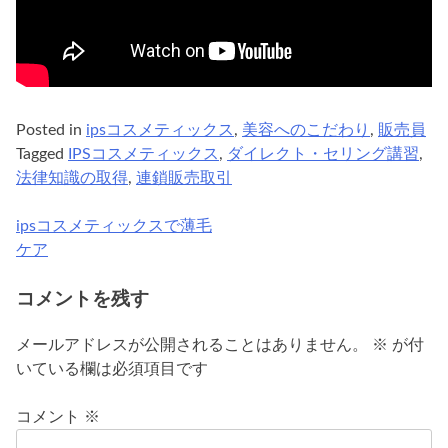
Posted in
ipsコスメティックス
,
美容へのこだわり
,
販売員
Tagged
IPSコスメティックス
,
ダイレクト・セリング講習
,
法律知識の取得
,
連鎖販売取引
ipsコスメティックスで薄毛
投
ケア
稿
コメントを残す
ナ
ビ
メールアドレスが公開されることはありません。
※
が付
いている欄は必須項目です
ゲ
ー
コメント
※
シ