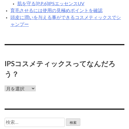
肌を守る[P.P.6]IPSエッセンスUV
育毛させるには使用の見極めポイントを確認
頭皮に潤いを与える事ができるコスメティックスでシ
ャンプー
IPSコスメティックスってなんだろ
う？
IPS
コ
ス
メ
テ
検
ィ
索: