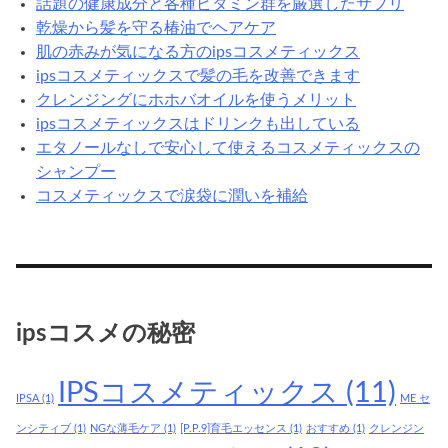
話題の健康成分と各種ビタミン群を厳選したサプリ
乾燥から髪を守る椿油でヘアケア
肌の赤みが気になる方のipsコスメティックス
ipsコスメティックスで髪の毛を改善できます
クレンジングにホホバオイルを使うメリット
ipsコスメティックスはドリンクも出している
エタノールなしで安心して使えるコスメティックスの
シャンプー
コスメティックスで涙袋に潤いを補給
ipsコスメの秘密
IPSコスメティックス
(11)
IPSA
(1)
ME セ
ンシティブ
(1)
NGな薄毛ケア
(1)
[P.P.9]育毛エッセンス
(1)
おすすめ
(1)
クレンジン