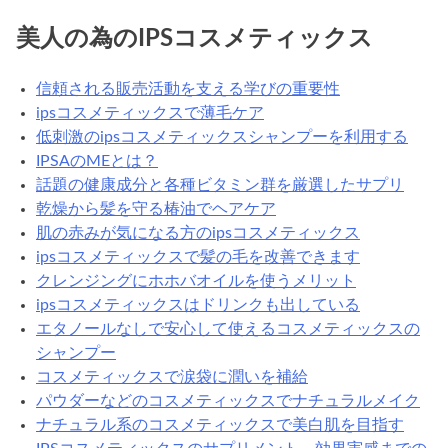
美人の為のIPSコスメティックス
信頼される販売活動を支える学びの重要性
ipsコスメティックスで薄毛ケア
低刺激のipsコスメティックスシャンプーを利用する
IPSAのMEとは？
話題の健康成分と各種ビタミン群を厳選したサプリ
乾燥から髪を守る椿油でヘアケア
肌の赤みが気になる方のipsコスメティックス
ipsコスメティックスで髪の毛を改善できます
クレンジングにホホバオイルを使うメリット
ipsコスメティックスはドリンクも出している
エタノールなしで安心して使えるコスメティックスの
シャンプー
コスメティックスで涙袋に潤いを補給
パウダーなどのコスメティックスでナチュラルメイク
ナチュラル系のコスメティックスで美白肌を目指す