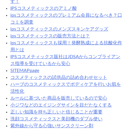
す！
IPSコスメティックスのアミノ酸
ipsコスメティックスのプレミアム会員になるべき？口
コミを調査
ipsコスメティックスのメンズスキンケアグッズ
ipsコスメティックスの販売方法とは？
ipsコスメティックスも採用！発酵熟成による抗酸化作
用とは
IPSコスメティックス販社はJDSAからコンプライアン
ス指導を受けているから安心
SITEMAPpage
コスメティックスの試供品の詰め合わせセット
ハーブのコスメティックスでボディケアを行いお肌を
活性化
ルールに基づいた商品を販売しているので安心
小ジワなどのエイジングサインを目だたなくする
正しい知識を持ち正しいと信じることが重要
洗顔コスメティックスと美顔機のダブル使い
紫外線から守る心強いサンスクリーン剤