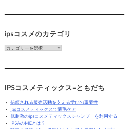
ッ
ク
ス
っ
て
ipsコスメのカテゴリ
な
ん
ips
だ
コ
ろ
ス
う？
メ
の
カ
IPSコスメティックス=ともだち
テ
ゴ
信頼される販売活動を支える学びの重要性
リ
ipsコスメティックスで薄毛ケア
低刺激のipsコスメティックスシャンプーを利用する
IPSAのMEとは？