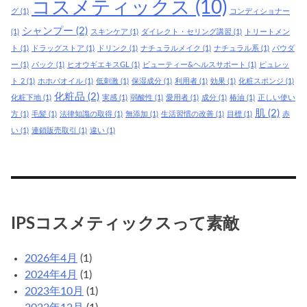
コスメティックス
(10)
グ
(1)
コンディショナー
シャンプー
(2)
(1)
スキンケア
(1)
ダイレクト・セリング講習
(1)
トリートメン
ト
(1)
ドラッグストア
(1)
ドリンク
(1)
ナチュラルメイク
(1)
ナチュラル系
(1)
パウダ
ー
(1)
パック
(1)
ヒオウギエキスGL
(1)
ビューティー&ヘルスサポート
(1)
ピュレッ
ト 2
(1)
ホホバオイル
(1)
低刺激
(1)
保湿成分
(1)
利用者
(1)
効果
(1)
化粧スポンジ
(1)
化粧品
(2)
化粧下地
(1)
実感
(1)
弱酸性
(1)
愛用者
(1)
成分
(1)
椿油
(1)
正しい使い
肌
(2)
方
(1)
毛髪
(1)
法律知識の取得
(1)
無添加
(1)
生活習慣の改善
(1)
目標
(1)
赤
い
(1)
連鎖販売取引
(1)
違い
(1)
IPSコスメティックスって素敵
2026年4月
(1)
2024年4月
(1)
2023年10月
(1)