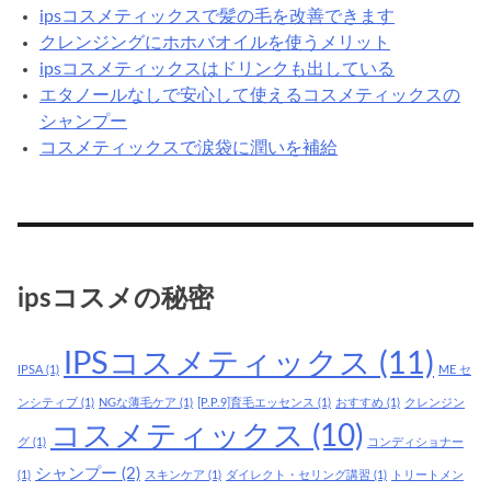
ipsコスメティックスで髪の毛を改善できます
クレンジングにホホバオイルを使うメリット
ipsコスメティックスはドリンクも出している
エタノールなしで安心して使えるコスメティックスの
シャンプー
コスメティックスで涙袋に潤いを補給
ipsコスメの秘密
IPSコスメティックス
(11)
IPSA
(1)
ME セ
ンシティブ
(1)
NGな薄毛ケア
(1)
[P.P.9]育毛エッセンス
(1)
おすすめ
(1)
クレンジン
コスメティックス
(10)
グ
(1)
コンディショナー
シャンプー
(2)
(1)
スキンケア
(1)
ダイレクト・セリング講習
(1)
トリートメン