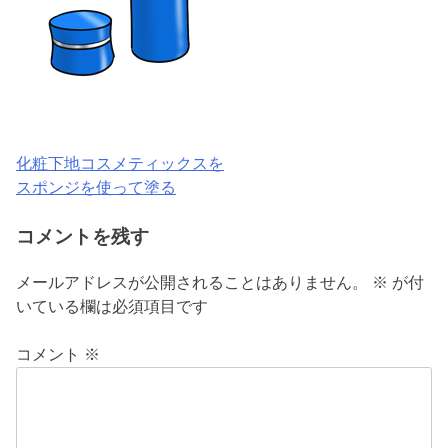
化粧下地コスメティックスを
投
スポンジを使って塗る
稿
コメントを残す
ナ
ビ
メールアドレスが公開されることはありません。
※
が付
いている欄は必須項目です
ゲ
ー
コメント
※
シ
ョ