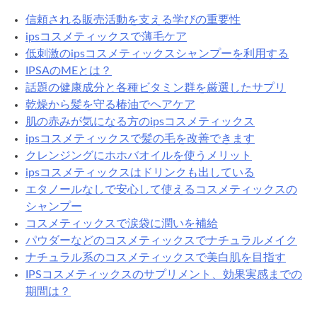
信頼される販売活動を支える学びの重要性
ipsコスメティックスで薄毛ケア
低刺激のipsコスメティックスシャンプーを利用する
IPSAのMEとは？
話題の健康成分と各種ビタミン群を厳選したサプリ
乾燥から髪を守る椿油でヘアケア
肌の赤みが気になる方のipsコスメティックス
ipsコスメティックスで髪の毛を改善できます
クレンジングにホホバオイルを使うメリット
ipsコスメティックスはドリンクも出している
エタノールなしで安心して使えるコスメティックスの
シャンプー
コスメティックスで涙袋に潤いを補給
パウダーなどのコスメティックスでナチュラルメイク
ナチュラル系のコスメティックスで美白肌を目指す
IPSコスメティックスのサプリメント、効果実感までの
期間は？