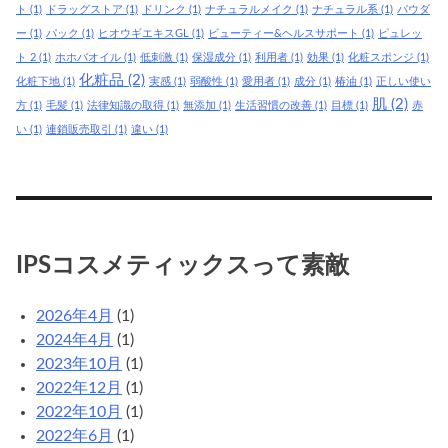
ト
(1)
ドラッグストア
(1)
ドリンク
(1)
ナチュラルメイク
(1)
ナチュラル系
(1)
パウダ
ー
(1)
パック
(1)
ヒオウギエキスGL
(1)
ビューティー&ヘルスサポート
(1)
ピュレッ
ト 2
(1)
ホホバオイル
(1)
低刺激
(1)
保湿成分
(1)
利用者
(1)
効果
(1)
化粧スポンジ
(1)
化粧品
(2)
化粧下地
(1)
実感
(1)
弱酸性
(1)
愛用者
(1)
成分
(1)
椿油
(1)
正しい使い
肌
(2)
方
(1)
毛髪
(1)
法律知識の取得
(1)
無添加
(1)
生活習慣の改善
(1)
目標
(1)
赤
い
(1)
連鎖販売取引
(1)
違い
(1)
IPSコスメティックスって素敵
2026年4月
(1)
2024年4月
(1)
2023年10月
(1)
2022年12月
(1)
2022年10月
(1)
2022年6月
(1)