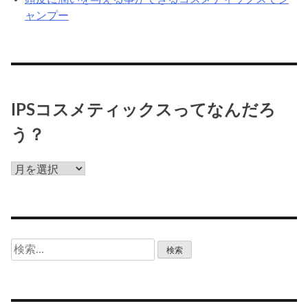
ャンプー
IPSコスメティックスってなんだろ
う？
IPS
コ
ス
メ
テ
検
ィ
索:
ッ
ク
ス