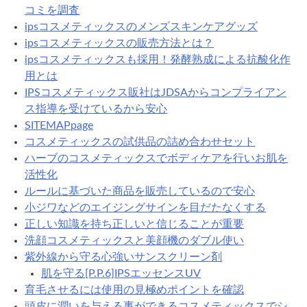
コミを調査
ipsコスメティックスのメンズスキンケアグッズ
ipsコスメティックスの販売方法とは？
ipsコスメティックスも採用！発酵熟成による抗酸化作
用とは
IPSコスメティックス販社はJDSAからコンプライアン
ス指導を受けているから安心
SITEMAPpage
コスメティックスの試供品の詰め合わせセット
ハーブのコスメティックスでボディケアを行いお肌を
活性化
ルールに基づいた商品を販売しているので安心
小ジワなどのエイジングサインを目だたなくする
正しい知識を持ち正しいと信じることが重要
洗顔コスメティックスと美顔機のダブル使い
紫外線から守る心強いサンスクリーン剤
肌を守る[P.P.6]IPSエッセンスUV
育毛させるには使用の見極めポイントを確認
頭皮に潤いを与える事ができるコスメティックスでシ