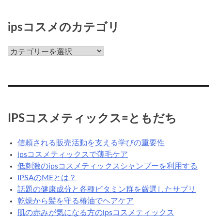
っ
て
ipsコスメのカテゴリ
な
ん
ips
だ
コ
ろ
ス
う？
メ
の
カ
IPSコスメティックス=ともだち
テ
ゴ
信頼される販売活動を支える学びの重要性
リ
ipsコスメティックスで薄毛ケア
低刺激のipsコスメティックスシャンプーを利用する
IPSAのMEとは？
話題の健康成分と各種ビタミン群を厳選したサプリ
乾燥から髪を守る椿油でヘアケア
肌の赤みが気になる方のipsコスメティックス