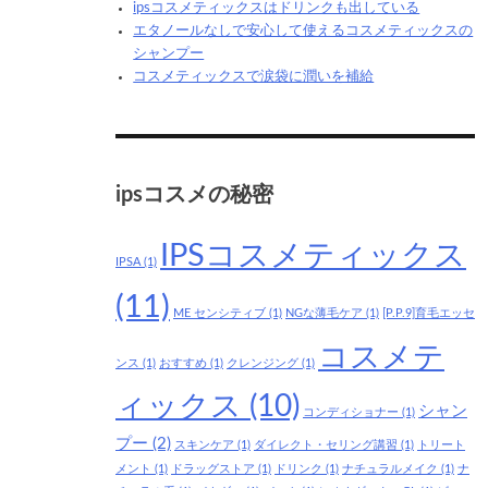
ipsコスメティックスはドリンクも出している
エタノールなしで安心して使えるコスメティックスの
シャンプー
コスメティックスで涙袋に潤いを補給
ipsコスメの秘密
IPSコスメティックス
IPSA
(1)
(11)
ME センシティブ
(1)
NGな薄毛ケア
(1)
[P.P.9]育毛エッセ
コスメテ
ンス
(1)
おすすめ
(1)
クレンジング
(1)
ィックス
(10)
シャン
コンディショナー
(1)
プー
(2)
スキンケア
(1)
ダイレクト・セリング講習
(1)
トリート
メント
(1)
ドラッグストア
(1)
ドリンク
(1)
ナチュラルメイク
(1)
ナ