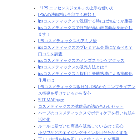
「IPS エッセンスジェル」の上手な使い方
IPSAの洗顔料は全部で４種類！
ipsコスメティックスで洗顔する時には泡立てが重要
ipsコスメティックスで評判が高い厳選商品を紹介し
ます！
IPSコスメティックスのアミノ酸
ipsコスメティックスのプレミアム会員になるべき？
口コミを調査
ipsコスメティックスのメンズスキンケアグッズ
ipsコスメティックスの販売方法とは？
ipsコスメティックスも採用！発酵熟成による抗酸化
作用とは
IPSコスメティックス販社はJDSAからコンプライアン
ス指導を受けているから安心
SITEMAPpage
コスメティックスの試供品の詰め合わせセット
ハーブのコスメティックスでボディケアを行いお肌を
活性化
ルールに基づいた商品を販売しているので安心
小ジワなどのエイジングサインを目だたなくする
正しい知識を持ち正しいと信じることが重要