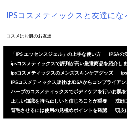
Skip
to
IPSコスメティックスと友達にな
content
コスメはお肌のお友達
「IPS エッセンスジェル」の上手な使い方
IPSA
ipsコスメティックスで評判が高い厳選商品を紹介し
ipsコスメティックスのメンズスキンケアグッズ
i
IPSコスメティックス販社はJDSAからコンプライア
ハーブのコスメティックスでボディケアを行いお肌を
正しい知識を持ち正しいと信じることが重要
洗顔
育毛させるには使用の見極めポイントを確認
頭皮