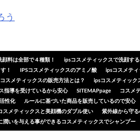
ろう
の洗顔料は全部で４種類！
ipsコスメティックスで洗顔す
ます！
IPSコスメティックスのアミノ酸
ipsコスメ
psコスメティックスの販売方法とは？
ipsコスメティッ
ンス指導を受けているから安心
SITEMAPpage
コスメ
活性化
ルールに基づいた商品を販売しているので安心
コスメティックスと美顔機のダブル使い
紫外線から守る
に潤いを与える事ができるコスメティックスでシャンプー