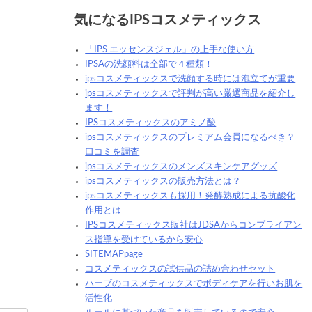
気になるIPSコスメティックス
「IPS エッセンスジェル」の上手な使い方
IPSAの洗顔料は全部で４種類！
ipsコスメティックスで洗顔する時には泡立てが重要
ipsコスメティックスで評判が高い厳選商品を紹介し
ます！
IPSコスメティックスのアミノ酸
ipsコスメティックスのプレミアム会員になるべき？
口コミを調査
ipsコスメティックスのメンズスキンケアグッズ
ipsコスメティックスの販売方法とは？
ipsコスメティックスも採用！発酵熟成による抗酸化
作用とは
IPSコスメティックス販社はJDSAからコンプライアン
ス指導を受けているから安心
SITEMAPpage
コスメティックスの試供品の詰め合わせセット
ハーブのコスメティックスでボディケアを行いお肌を
活性化