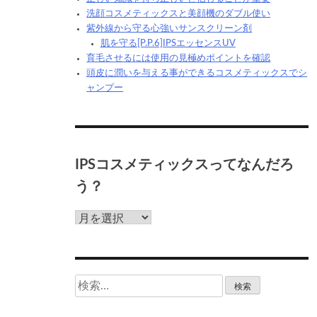
洗顔コスメティックスと美顔機のダブル使い
紫外線から守る心強いサンスクリーン剤
肌を守る[P.P.6]IPSエッセンスUV
育毛させるには使用の見極めポイントを確認
頭皮に潤いを与える事ができるコスメティックスでシ
ャンプー
IPSコスメティックスってなんだろ
う？
IPS
コ
ス
メ
テ
検
ィ
索:
ッ