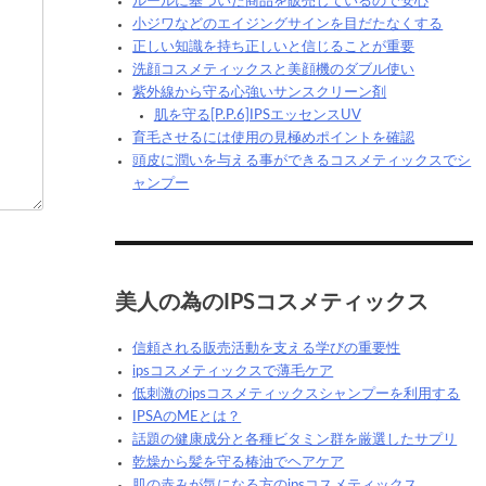
ルールに基づいた商品を販売しているので安心
小ジワなどのエイジングサインを目だたなくする
正しい知識を持ち正しいと信じることが重要
洗顔コスメティックスと美顔機のダブル使い
紫外線から守る心強いサンスクリーン剤
肌を守る[P.P.6]IPSエッセンスUV
育毛させるには使用の見極めポイントを確認
頭皮に潤いを与える事ができるコスメティックスでシ
ャンプー
美人の為のIPSコスメティックス
信頼される販売活動を支える学びの重要性
ipsコスメティックスで薄毛ケア
低刺激のipsコスメティックスシャンプーを利用する
IPSAのMEとは？
話題の健康成分と各種ビタミン群を厳選したサプリ
乾燥から髪を守る椿油でヘアケア
肌の赤みが気になる方のipsコスメティックス