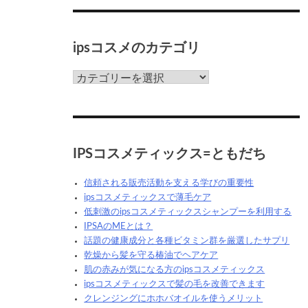
ク
ス
っ
ipsコスメのカテゴリ
て
な
ん
ips
だ
コ
ろ
ス
う？
メ
の
カ
IPSコスメティックス=ともだち
テ
ゴ
信頼される販売活動を支える学びの重要性
リ
ipsコスメティックスで薄毛ケア
低刺激のipsコスメティックスシャンプーを利用する
IPSAのMEとは？
話題の健康成分と各種ビタミン群を厳選したサプリ
乾燥から髪を守る椿油でヘアケア
肌の赤みが気になる方のipsコスメティックス
ipsコスメティックスで髪の毛を改善できます
クレンジングにホホバオイルを使うメリット