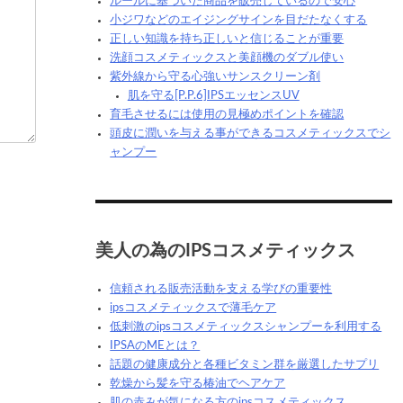
ルールに基づいた商品を販売しているので安心
小ジワなどのエイジングサインを目だたなくする
正しい知識を持ち正しいと信じることが重要
洗顔コスメティックスと美顔機のダブル使い
紫外線から守る心強いサンスクリーン剤
肌を守る[P.P.6]IPSエッセンスUV
育毛させるには使用の見極めポイントを確認
頭皮に潤いを与える事ができるコスメティックスでシ
ャンプー
美人の為のIPSコスメティックス
信頼される販売活動を支える学びの重要性
ipsコスメティックスで薄毛ケア
低刺激のipsコスメティックスシャンプーを利用する
IPSAのMEとは？
話題の健康成分と各種ビタミン群を厳選したサプリ
乾燥から髪を守る椿油でヘアケア
肌の赤みが気になる方のipsコスメティックス