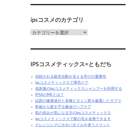
ク
ス
っ
ipsコスメのカテゴリ
て
な
ん
ips
だ
コ
ろ
ス
う？
メ
の
カ
IPSコスメティックス=ともだち
テ
ゴ
信頼される販売活動を支える学びの重要性
リ
ipsコスメティックスで薄毛ケア
低刺激のipsコスメティックスシャンプーを利用する
IPSAのMEとは？
話題の健康成分と各種ビタミン群を厳選したサプリ
乾燥から髪を守る椿油でヘアケア
肌の赤みが気になる方のipsコスメティックス
ipsコスメティックスで髪の毛を改善できます
クレンジングにホホバオイルを使うメリット