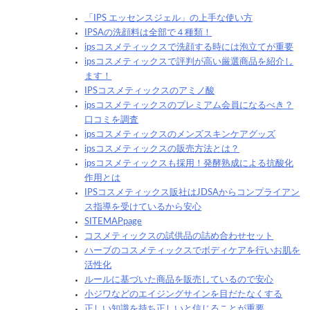
「IPS エッセンスジェル」の上手な使い方
IPSAの洗顔料は全部で４種類！
ipsコスメティックスで洗顔する時には泡立てが重要
ipsコスメティックスで評判が高い厳選商品を紹介し
ます！
IPSコスメティックスのアミノ酸
ipsコスメティックスのプレミアム会員になるべき？
口コミを調査
ipsコスメティックスのメンズスキンケアグッズ
ipsコスメティックスの販売方法とは？
ipsコスメティックスも採用！発酵熟成による抗酸化
作用とは
IPSコスメティックス販社はJDSAからコンプライアン
ス指導を受けているから安心
SITEMAPpage
コスメティックスの試供品の詰め合わせセット
ハーブのコスメティックスでボディケアを行いお肌を
活性化
ルールに基づいた商品を販売しているので安心
小ジワなどのエイジングサインを目だたなくする
正しい知識を持ち正しいと信じることが重要