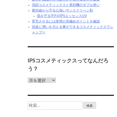
洗顔コスメティックスと美顔機のダブル使い
紫外線から守る心強いサンスクリーン剤
肌を守る[P.P.6]IPSエッセンスUV
育毛させるには使用の見極めポイントを確認
頭皮に潤いを与える事ができるコスメティックスでシ
ャンプー
IPSコスメティックスってなんだろ
う？
IPS
コ
ス
メ
テ
検
ィ
索:
ッ