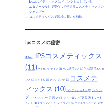
ipsコスメティックスはドリンクも出している
エタノールなしで安心して使えるコスメティックスの
シャンプー
コスメティックスで涙袋に潤いを補給
ipsコスメの秘密
IPSコスメティックス
IPSA
(1)
(11)
ME センシティブ
(1)
NGな薄毛ケア
(1)
[P.P.9]育毛エッセ
コスメテ
ンス
(1)
おすすめ
(1)
クレンジング
(1)
ィックス
(10)
シャン
コンディショナー
(1)
プー
(2)
スキンケア
(1)
ダイレクト・セリング講習
(1)
トリート
メント
(1)
ドラッグストア
(1)
ドリンク
(1)
ナチュラルメイク
(1)
ナ