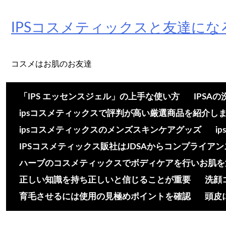
Skip
to
IPSコスメティックスと友達にな
content
コスメはお肌のお友達
「IPS エッセンスジェル」の上手な使い方
IPSA
ipsコスメティックスで評判が高い厳選商品を紹介し
ipsコスメティックスのメンズスキンケアグッズ
i
IPSコスメティックス販社はJDSAからコンプライア
ハーブのコスメティックスでボディケアを行いお肌を
正しい知識を持ち正しいと信じることが重要
洗顔
育毛させるには使用の見極めポイントを確認
頭皮