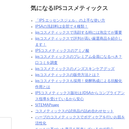
気になるIPSコスメティックス
「IPS エッセンスジェル」の上手な使い方
IPSAの洗顔料は全部で４種類！
ipsコスメティックスで洗顔する時には泡立てが重要
ipsコスメティックスで評判が高い厳選商品を紹介し
ます！
IPSコスメティックスのアミノ酸
ipsコスメティックスのプレミアム会員になるべき？
口コミを調査
ipsコスメティックスのメンズスキンケアグッズ
ipsコスメティックスの販売方法とは？
ipsコスメティックスも採用！発酵熟成による抗酸化
作用とは
IPSコスメティックス販社はJDSAからコンプライアン
ス指導を受けているから安心
SITEMAPpage
コスメティックスの試供品の詰め合わせセット
ハーブのコスメティックスでボディケアを行いお肌を
活性化