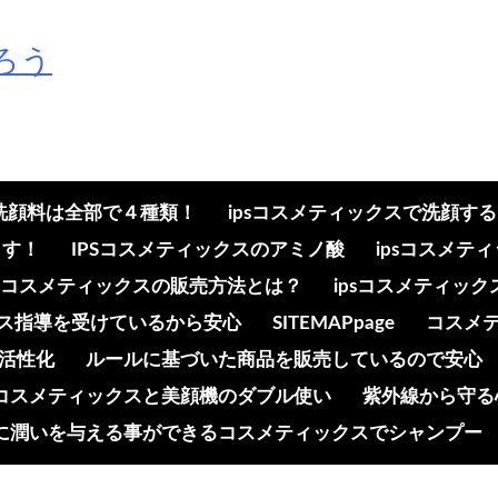
ろう
の洗顔料は全部で４種類！
ipsコスメティックスで洗顔す
ます！
IPSコスメティックスのアミノ酸
ipsコスメ
psコスメティックスの販売方法とは？
ipsコスメティッ
ンス指導を受けているから安心
SITEMAPpage
コスメ
活性化
ルールに基づいた商品を販売しているので安心
コスメティックスと美顔機のダブル使い
紫外線から守る
に潤いを与える事ができるコスメティックスでシャンプー