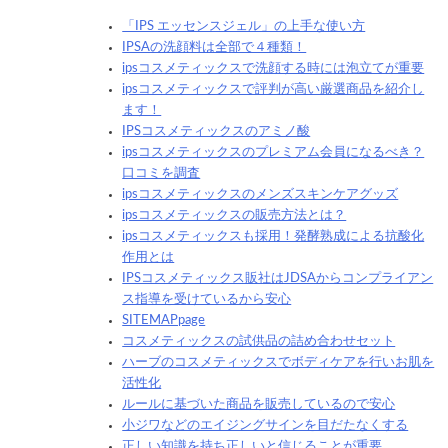
「IPS エッセンスジェル」の上手な使い方
IPSAの洗顔料は全部で４種類！
ipsコスメティックスで洗顔する時には泡立てが重要
ipsコスメティックスで評判が高い厳選商品を紹介し
ます！
IPSコスメティックスのアミノ酸
ipsコスメティックスのプレミアム会員になるべき？
口コミを調査
ipsコスメティックスのメンズスキンケアグッズ
ipsコスメティックスの販売方法とは？
ipsコスメティックスも採用！発酵熟成による抗酸化
作用とは
IPSコスメティックス販社はJDSAからコンプライアン
ス指導を受けているから安心
SITEMAPpage
コスメティックスの試供品の詰め合わせセット
ハーブのコスメティックスでボディケアを行いお肌を
活性化
ルールに基づいた商品を販売しているので安心
小ジワなどのエイジングサインを目だたなくする
正しい知識を持ち正しいと信じることが重要