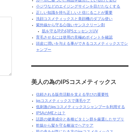
ルールに基づいた商品を販売しているので安心
小ジワなどのエイジングサインを目だたなくする
正しい知識を持ち正しいと信じることが重要
洗顔コスメティックスと美顔機のダブル使い
紫外線から守る心強いサンスクリーン剤
肌を守る[P.P.6]IPSエッセンスUV
育毛させるには使用の見極めポイントを確認
頭皮に潤いを与える事ができるコスメティックスでシ
ャンプー
美人の為のIPSコスメティックス
信頼される販売活動を支える学びの重要性
ipsコスメティックスで薄毛ケア
低刺激のipsコスメティックスシャンプーを利用する
IPSAのMEとは？
話題の健康成分と各種ビタミン群を厳選したサプリ
乾燥から髪を守る椿油でヘアケア
肌の赤みが気になる方のipsコスメティックス