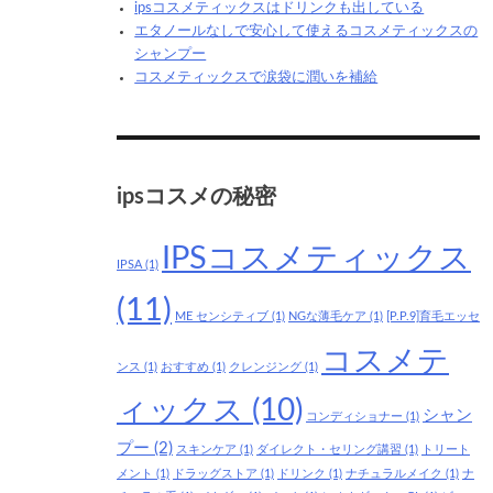
ipsコスメティックスはドリンクも出している
エタノールなしで安心して使えるコスメティックスの
シャンプー
コスメティックスで涙袋に潤いを補給
ipsコスメの秘密
IPSコスメティックス
IPSA
(1)
(11)
ME センシティブ
(1)
NGな薄毛ケア
(1)
[P.P.9]育毛エッセ
コスメテ
ンス
(1)
おすすめ
(1)
クレンジング
(1)
ィックス
(10)
シャン
コンディショナー
(1)
プー
(2)
スキンケア
(1)
ダイレクト・セリング講習
(1)
トリート
メント
(1)
ドラッグストア
(1)
ドリンク
(1)
ナチュラルメイク
(1)
ナ