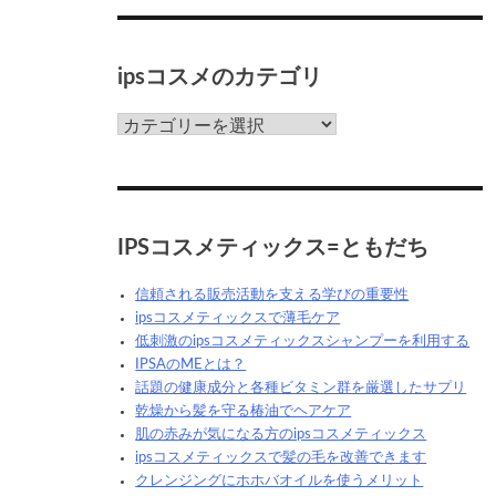
ク
ス
っ
ipsコスメのカテゴリ
て
な
ん
ips
だ
コ
ろ
ス
う？
メ
の
カ
IPSコスメティックス=ともだち
テ
ゴ
信頼される販売活動を支える学びの重要性
リ
ipsコスメティックスで薄毛ケア
低刺激のipsコスメティックスシャンプーを利用する
IPSAのMEとは？
話題の健康成分と各種ビタミン群を厳選したサプリ
乾燥から髪を守る椿油でヘアケア
肌の赤みが気になる方のipsコスメティックス
ipsコスメティックスで髪の毛を改善できます
クレンジングにホホバオイルを使うメリット