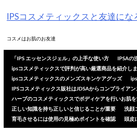
Skip
to
IPSコスメティックスと友達にな
content
コスメはお肌のお友達
「IPS エッセンスジェル」の上手な使い方
IPSA
ipsコスメティックスで評判が高い厳選商品を紹介し
ipsコスメティックスのメンズスキンケアグッズ
i
IPSコスメティックス販社はJDSAからコンプライア
ハーブのコスメティックスでボディケアを行いお肌を
正しい知識を持ち正しいと信じることが重要
洗顔
育毛させるには使用の見極めポイントを確認
頭皮