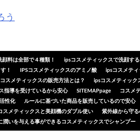
ろう
の洗顔料は全部で４種類！
ipsコスメティックスで洗顔す
ます！
IPSコスメティックスのアミノ酸
ipsコスメ
psコスメティックスの販売方法とは？
ipsコスメティッ
ンス指導を受けているから安心
SITEMAPpage
コスメ
活性化
ルールに基づいた商品を販売しているので安心
コスメティックスと美顔機のダブル使い
紫外線から守る
に潤いを与える事ができるコスメティックスでシャンプー