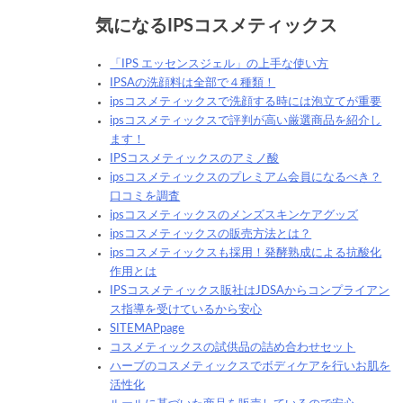
気になるIPSコスメティックス
「IPS エッセンスジェル」の上手な使い方
IPSAの洗顔料は全部で４種類！
ipsコスメティックスで洗顔する時には泡立てが重要
ipsコスメティックスで評判が高い厳選商品を紹介し
ます！
IPSコスメティックスのアミノ酸
ipsコスメティックスのプレミアム会員になるべき？
口コミを調査
ipsコスメティックスのメンズスキンケアグッズ
ipsコスメティックスの販売方法とは？
ipsコスメティックスも採用！発酵熟成による抗酸化
作用とは
IPSコスメティックス販社はJDSAからコンプライアン
ス指導を受けているから安心
SITEMAPpage
コスメティックスの試供品の詰め合わせセット
ハーブのコスメティックスでボディケアを行いお肌を
活性化