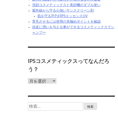
洗顔コスメティックスと美顔機のダブル使い
紫外線から守る心強いサンスクリーン剤
肌を守る[P.P.6]IPSエッセンスUV
育毛させるには使用の見極めポイントを確認
頭皮に潤いを与える事ができるコスメティックスでシ
ャンプー
IPSコスメティックスってなんだろ
う？
IPS
コ
ス
メ
テ
検
ィ
索:
ッ