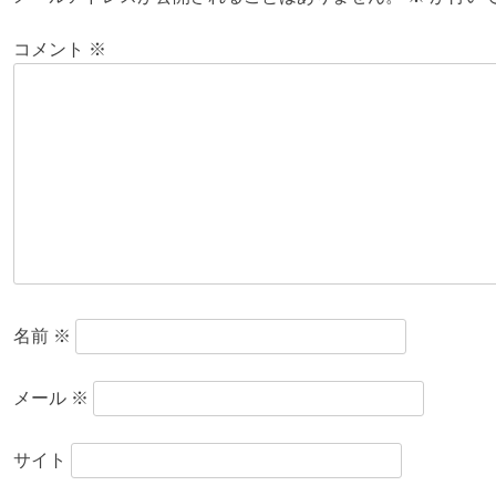
ビ
コメント
※
ゲ
ー
シ
ョ
ン
名前
※
メール
※
サイト