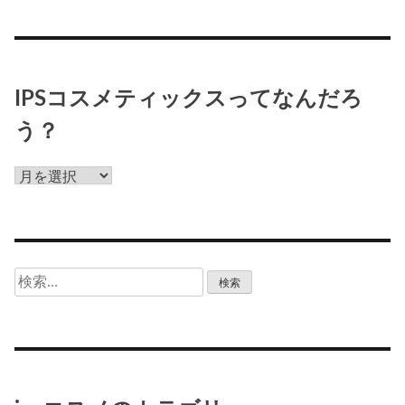
IPSコスメティックスってなんだろ
う？
IPS
コ
ス
メ
テ
検
ィ
索:
ッ
ク
ス
っ
て