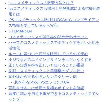
ipsコスメティックスの販売方法とは？
ipsコスメティックスも採用！発酵熟成による抗酸化作
用とは
IPSコスメティックス販社はJDSAからコンプライアン
ス指導を受けているから安心
SITEMAPpage
コスメティックスの試供品の詰め合わせセット
ハーブのコスメティックスでボディケアを行いお肌を
活性化
ルールに基づいた商品を販売しているので安心
小ジワなどのエイジングサインを目だたなくする
正しい知識を持ち正しいと信じることが重要
洗顔コスメティックスと美顔機のダブル使い
紫外線から守る心強いサンスクリーン剤
肌を守る[P.P.6]IPSエッセンスUV
育毛させるには使用の見極めポイントを確認
頭皮に潤いを与える事ができるコスメティックスでシ
ャンプー