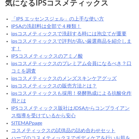
気になるIPSコスメティックス
「IPS エッセンスジェル」の上手な使い方
IPSAの洗顔料は全部で４種類！
ipsコスメティックスで洗顔する時には泡立てが重要
ipsコスメティックスで評判が高い厳選商品を紹介しま
す！
IPSコスメティックスのアミノ酸
ipsコスメティックスのプレミアム会員になるべき？口
コミを調査
ipsコスメティックスのメンズスキンケアグッズ
ipsコスメティックスの販売方法とは？
ipsコスメティックスも採用！発酵熟成による抗酸化作
用とは
IPSコスメティックス販社はJDSAからコンプライアン
ス指導を受けているから安心
SITEMAPpage
コスメティックスの試供品の詰め合わせセット
ハーブのコスメティックスでボディケアを行いお肌を