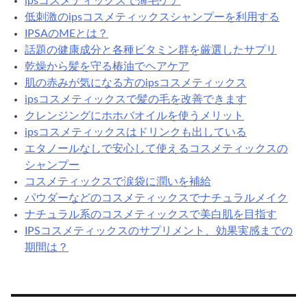
ipsコスメティックスで薄毛ケア
低刺激のipsコスメティックスシャンプーを利用する
IPSAのMEとは？
話題の健康成分と各種ビタミン群を厳選したサプリ
乾燥から髪を守る椿油でヘアケア
肌の赤みが気になる方のipsコスメティックス
ipsコスメティックスで髪の毛を改善できます
クレンジングにホホバオイルを使うメリット
ipsコスメティックスはドリンクも出している
エタノールなしで安心して使えるコスメティックスの
シャンプー
コスメティックスで涙袋に潤いを補給
パウダーなどのコスメティックスでナチュラルメイク
ナチュラル系のコスメティックスで美白肌を目指す
IPSコスメティックスのサプリメント、効果実感までの
期間は？