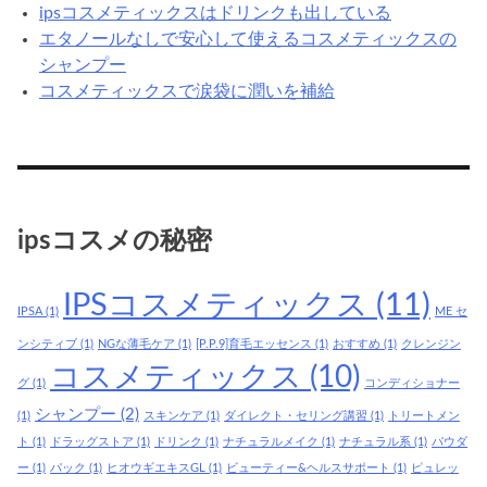
ipsコスメティックスはドリンクも出している
エタノールなしで安心して使えるコスメティックスの
シャンプー
コスメティックスで涙袋に潤いを補給
ipsコスメの秘密
IPSコスメティックス
(11)
IPSA
(1)
ME セ
ンシティブ
(1)
NGな薄毛ケア
(1)
[P.P.9]育毛エッセンス
(1)
おすすめ
(1)
クレンジン
コスメティックス
(10)
グ
(1)
コンディショナー
シャンプー
(2)
(1)
スキンケア
(1)
ダイレクト・セリング講習
(1)
トリートメン
ト
(1)
ドラッグストア
(1)
ドリンク
(1)
ナチュラルメイク
(1)
ナチュラル系
(1)
パウダ
ー
(1)
パック
(1)
ヒオウギエキスGL
(1)
ビューティー&ヘルスサポート
(1)
ピュレッ