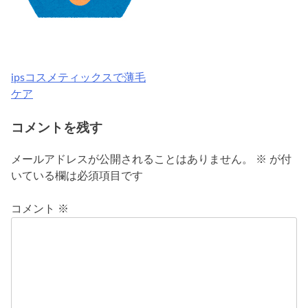
ipsコスメティックスで薄毛
投
ケア
稿
コメントを残す
ナ
ビ
メールアドレスが公開されることはありません。
※
が付
いている欄は必須項目です
ゲ
ー
コメント
※
シ
ョ
ン