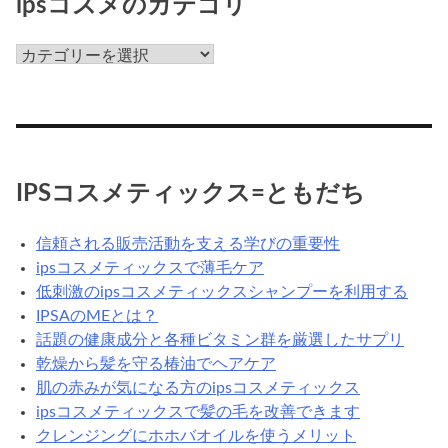
ipsコスメのカテゴリ
な
ん
ips
だ
コ
ろ
ス
う？
メ
の
カ
IPSコスメティックス=ともだち
テ
ゴ
信頼される販売活動を支える学びの重要性
リ
ipsコスメティックスで薄毛ケア
低刺激のipsコスメティックスシャンプーを利用する
IPSAのMEとは？
話題の健康成分と各種ビタミン群を厳選したサプリ
乾燥から髪を守る椿油でヘアケア
肌の赤みが気になる方のipsコスメティックス
ipsコスメティックスで髪の毛を改善できます
クレンジングにホホバオイルを使うメリット