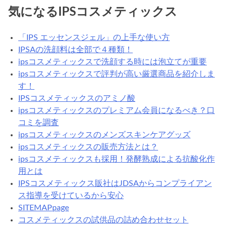
気になるIPSコスメティックス
「IPS エッセンスジェル」の上手な使い方
IPSAの洗顔料は全部で４種類！
ipsコスメティックスで洗顔する時には泡立てが重要
ipsコスメティックスで評判が高い厳選商品を紹介しま
す！
IPSコスメティックスのアミノ酸
ipsコスメティックスのプレミアム会員になるべき？口
コミを調査
ipsコスメティックスのメンズスキンケアグッズ
ipsコスメティックスの販売方法とは？
ipsコスメティックスも採用！発酵熟成による抗酸化作
用とは
IPSコスメティックス販社はJDSAからコンプライアン
ス指導を受けているから安心
SITEMAPpage
コスメティックスの試供品の詰め合わせセット