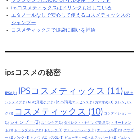
クレンジングにホホバオイルを使うメリット
ipsコスメティックスはドリンクも出している
エタノールなしで安心して使えるコスメティックスの
シャンプー
コスメティックスで涙袋に潤いを補給
ipsコスメの秘密
IPSコスメティックス
(11)
IPSA
(1)
ME セ
ンシティブ
(1)
NGな薄毛ケア
(1)
[P.P.9]育毛エッセンス
(1)
おすすめ
(1)
クレンジン
コスメティックス
(10)
グ
(1)
コンディショナー
シャンプー
(2)
(1)
スキンケア
(1)
ダイレクト・セリング講習
(1)
トリートメン
ト
(1)
ドラッグストア
(1)
ドリンク
(1)
ナチュラルメイク
(1)
ナチュラル系
(1)
パウダ
ー
(1)
パック
(1)
ヒオウギエキスGL
(1)
ビューティー&ヘルスサポート
(1)
ピュレッ