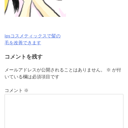
ipsコスメティックスで髪の
投
毛を改善できます
稿
コメントを残す
ナ
ビ
メールアドレスが公開されることはありません。
※
が付
いている欄は必須項目です
ゲ
ー
コメント
※
シ
ョ
ン