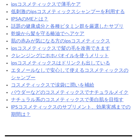
ipsコスメティックスで薄毛ケア
低刺激のipsコスメティックスシャンプーを利用する
IPSAのMEとは？
話題の健康成分と各種ビタミン群を厳選したサプリ
乾燥から髪を守る椿油でヘアケア
肌の赤みが気になる方のipsコスメティックス
ipsコスメティックスで髪の毛を改善できます
クレンジングにホホバオイルを使うメリット
ipsコスメティックスはドリンクも出している
エタノールなしで安心して使えるコスメティックスの
シャンプー
コスメティックスで涙袋に潤いを補給
パウダーなどのコスメティックスでナチュラルメイク
ナチュラル系のコスメティックスで美白肌を目指す
IPSコスメティックスのサプリメント、効果実感までの
期間は？