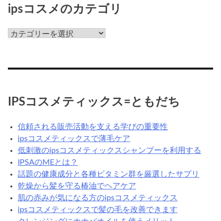
て
ipsコスメのカテゴリ
な
ん
ips
だ
コ
ろ
ス
う？
メ
の
カ
IPSコスメティックス=ともだち
テ
ゴ
信頼される販売活動を支える学びの重要性
リ
ipsコスメティックスで薄毛ケア
低刺激のipsコスメティックスシャンプーを利用する
IPSAのMEとは？
話題の健康成分と各種ビタミン群を厳選したサプリ
乾燥から髪を守る椿油でヘアケア
肌の赤みが気になる方のipsコスメティックス
ipsコスメティックスで髪の毛を改善できます