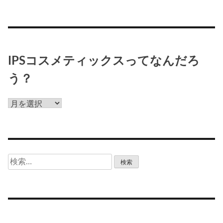
IPSコスメティックスってなんだろ
う？
IPS
コ
ス
メ
テ
検
ィ
索:
ッ
ク
ス
っ