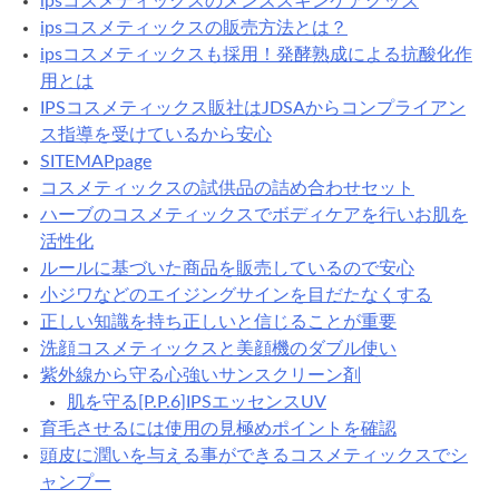
ipsコスメティックスのメンズスキンケアグッズ
ipsコスメティックスの販売方法とは？
ipsコスメティックスも採用！発酵熟成による抗酸化作
用とは
IPSコスメティックス販社はJDSAからコンプライアン
ス指導を受けているから安心
SITEMAPpage
コスメティックスの試供品の詰め合わせセット
ハーブのコスメティックスでボディケアを行いお肌を
活性化
ルールに基づいた商品を販売しているので安心
小ジワなどのエイジングサインを目だたなくする
正しい知識を持ち正しいと信じることが重要
洗顔コスメティックスと美顔機のダブル使い
紫外線から守る心強いサンスクリーン剤
肌を守る[P.P.6]IPSエッセンスUV
育毛させるには使用の見極めポイントを確認
頭皮に潤いを与える事ができるコスメティックスでシ
ャンプー