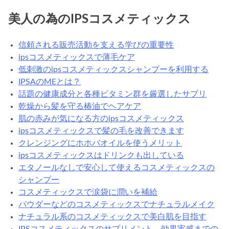
美人の為のIPSコスメティックス
信頼される販売活動を支える学びの重要性
ipsコスメティックスで薄毛ケア
低刺激のipsコスメティックスシャンプーを利用する
IPSAのMEとは？
話題の健康成分と各種ビタミン群を厳選したサプリ
乾燥から髪を守る椿油でヘアケア
肌の赤みが気になる方のipsコスメティックス
ipsコスメティックスで髪の毛を改善できます
クレンジングにホホバオイルを使うメリット
ipsコスメティックスはドリンクも出している
エタノールなしで安心して使えるコスメティックスの
シャンプー
コスメティックスで涙袋に潤いを補給
パウダーなどのコスメティックスでナチュラルメイク
ナチュラル系のコスメティックスで美白肌を目指す
IPSコスメティックスのサプリメント、効果実感までの