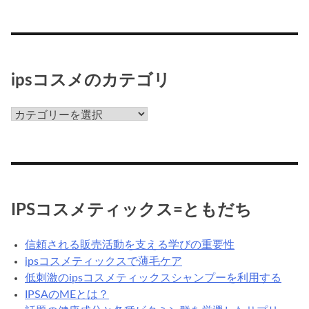
ッ
ク
ス
っ
て
ipsコスメのカテゴリ
な
ん
ips
だ
コ
ろ
ス
う？
メ
の
カ
IPSコスメティックス=ともだち
テ
ゴ
信頼される販売活動を支える学びの重要性
リ
ipsコスメティックスで薄毛ケア
低刺激のipsコスメティックスシャンプーを利用する
IPSAのMEとは？