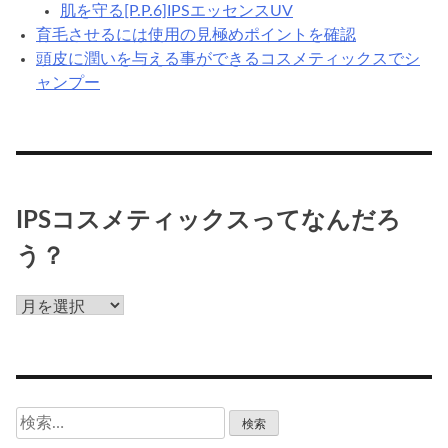
肌を守る[P.P.6]IPSエッセンスUV
育毛させるには使用の見極めポイントを確認
頭皮に潤いを与える事ができるコスメティックスでシ
ャンプー
IPSコスメティックスってなんだろ
う？
IPS
コ
ス
メ
テ
検
ィ
索: