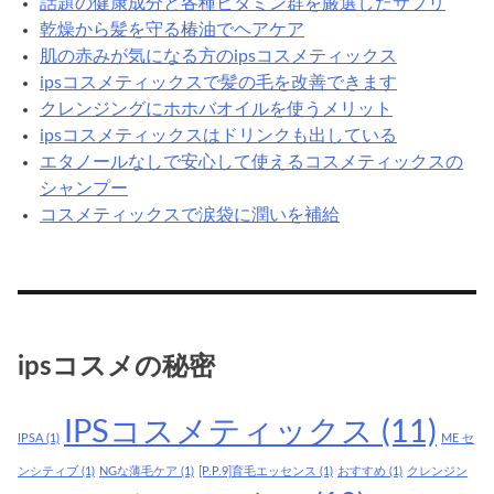
話題の健康成分と各種ビタミン群を厳選したサプリ
乾燥から髪を守る椿油でヘアケア
肌の赤みが気になる方のipsコスメティックス
ipsコスメティックスで髪の毛を改善できます
クレンジングにホホバオイルを使うメリット
ipsコスメティックスはドリンクも出している
エタノールなしで安心して使えるコスメティックスの
シャンプー
コスメティックスで涙袋に潤いを補給
ipsコスメの秘密
IPSコスメティックス
(11)
IPSA
(1)
ME セ
ンシティブ
(1)
NGな薄毛ケア
(1)
[P.P.9]育毛エッセンス
(1)
おすすめ
(1)
クレンジン