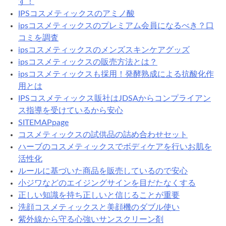
す！
IPSコスメティックスのアミノ酸
ipsコスメティックスのプレミアム会員になるべき？口
コミを調査
ipsコスメティックスのメンズスキンケアグッズ
ipsコスメティックスの販売方法とは？
ipsコスメティックスも採用！発酵熟成による抗酸化作
用とは
IPSコスメティックス販社はJDSAからコンプライアン
ス指導を受けているから安心
SITEMAPpage
コスメティックスの試供品の詰め合わせセット
ハーブのコスメティックスでボディケアを行いお肌を
活性化
ルールに基づいた商品を販売しているので安心
小ジワなどのエイジングサインを目だたなくする
正しい知識を持ち正しいと信じることが重要
洗顔コスメティックスと美顔機のダブル使い
紫外線から守る心強いサンスクリーン剤