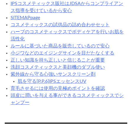
IPSコスメティックス販社はJDSAからコンプライアン
ス指導を受けているから安心
SITEMAPpage
コスメティックスの試供品の詰め合わせセット
ハーブのコスメティックスでボディケアを行いお肌を
活性化
ルールに基づいた商品を販売しているので安心
小ジワなどのエイジングサインを目だたなくする
正しい知識を持ち正しいと信じることが重要
洗顔コスメティックスと美顔機のダブル使い
紫外線から守る心強いサンスクリーン剤
肌を守る[P.P.6]IPSエッセンスUV
育毛させるには使用の見極めポイントを確認
頭皮に潤いを与える事ができるコスメティックスでシ
ャンプー