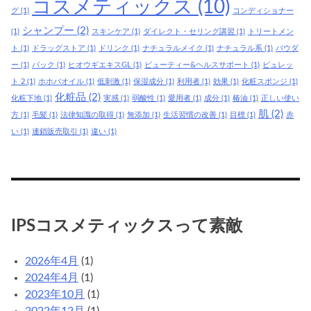
コスメティックス
(10)
グ
(1)
コンディショナー
シャンプー
(2)
(1)
スキンケア
(1)
ダイレクト・セリング講習
(1)
トリートメン
ト
(1)
ドラッグストア
(1)
ドリンク
(1)
ナチュラルメイク
(1)
ナチュラル系
(1)
パウダ
ー
(1)
パック
(1)
ヒオウギエキスGL
(1)
ビューティー&ヘルスサポート
(1)
ピュレッ
ト 2
(1)
ホホバオイル
(1)
低刺激
(1)
保湿成分
(1)
利用者
(1)
効果
(1)
化粧スポンジ
(1)
化粧品
(2)
化粧下地
(1)
実感
(1)
弱酸性
(1)
愛用者
(1)
成分
(1)
椿油
(1)
正しい使い
肌
(2)
方
(1)
毛髪
(1)
法律知識の取得
(1)
無添加
(1)
生活習慣の改善
(1)
目標
(1)
赤
い
(1)
連鎖販売取引
(1)
違い
(1)
IPSコスメティックスって素敵
2026年4月
(1)
2024年4月
(1)
2023年10月
(1)
2022年12月
(1)