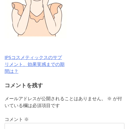
IPSコスメティックスのサプ
投
リメント、効果実感までの期
稿
間は？
ナ
コメントを残す
ビ
メールアドレスが公開されることはありません。
※
が付
ゲ
いている欄は必須項目です
ー
コメント
※
シ