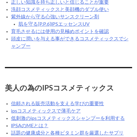
正しい知識を持ち正しいと信じることが重要
洗顔コスメティックスと美顔機のダブル使い
紫外線から守る心強いサンスクリーン剤
肌を守る[P.P.6]IPSエッセンスUV
育毛させるには使用の見極めポイントを確認
頭皮に潤いを与える事ができるコスメティックスでシ
ャンプー
美人の為のIPSコスメティックス
信頼される販売活動を支える学びの重要性
ipsコスメティックスで薄毛ケア
低刺激のipsコスメティックスシャンプーを利用する
IPSAのMEとは？
話題の健康成分と各種ビタミン群を厳選したサプリ