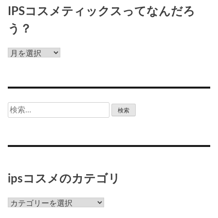
IPSコスメティックスってなんだろ
う？
IPS
コ
ス
メ
テ
検
ィ
索:
ッ
ク
ス
っ
て
ipsコスメのカテゴリ
な
ん
ips
だ
コ
ろ