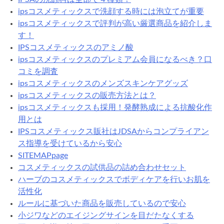
ipsコスメティックスで洗顔する時には泡立てが重要
ipsコスメティックスで評判が高い厳選商品を紹介しま
す！
IPSコスメティックスのアミノ酸
ipsコスメティックスのプレミアム会員になるべき？口
コミを調査
ipsコスメティックスのメンズスキンケアグッズ
ipsコスメティックスの販売方法とは？
ipsコスメティックスも採用！発酵熟成による抗酸化作
用とは
IPSコスメティックス販社はJDSAからコンプライアン
ス指導を受けているから安心
SITEMAPpage
コスメティックスの試供品の詰め合わせセット
ハーブのコスメティックスでボディケアを行いお肌を
活性化
ルールに基づいた商品を販売しているので安心
小ジワなどのエイジングサインを目だたなくする