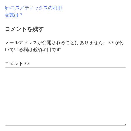
ipsコスメティックスの利用
投
者数は？
稿
コメントを残す
ナ
ビ
メールアドレスが公開されることはありません。
※
が付
いている欄は必須項目です
ゲ
ー
コメント
※
シ
ョ
ン