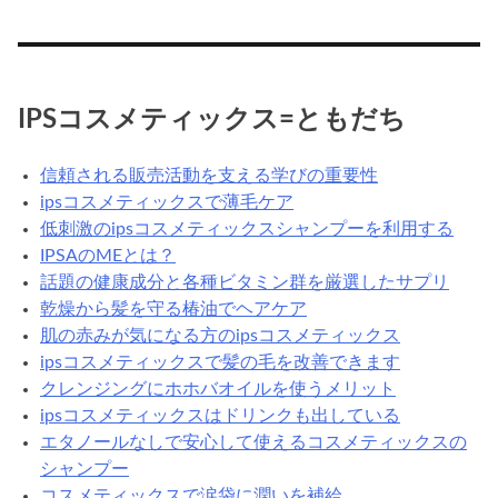
ス
う？
メ
の
カ
IPSコスメティックス=ともだち
テ
ゴ
信頼される販売活動を支える学びの重要性
リ
ipsコスメティックスで薄毛ケア
低刺激のipsコスメティックスシャンプーを利用する
IPSAのMEとは？
話題の健康成分と各種ビタミン群を厳選したサプリ
乾燥から髪を守る椿油でヘアケア
肌の赤みが気になる方のipsコスメティックス
ipsコスメティックスで髪の毛を改善できます
クレンジングにホホバオイルを使うメリット
ipsコスメティックスはドリンクも出している
エタノールなしで安心して使えるコスメティックスの
シャンプー
コスメティックスで涙袋に潤いを補給