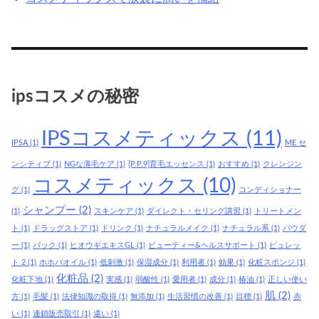
ipsコスメの秘密
IPSコスメティックス
(11)
IPSA
(1)
ME セ
ンシティブ
(1)
NGな薄毛ケア
(1)
[P.P.9]育毛エッセンス
(1)
おすすめ
(1)
クレンジン
コスメティックス
(10)
グ
(1)
コンディショナー
シャンプー
(2)
(1)
スキンケア
(1)
ダイレクト・セリング講習
(1)
トリートメン
ト
(1)
ドラッグストア
(1)
ドリンク
(1)
ナチュラルメイク
(1)
ナチュラル系
(1)
パウダ
ー
(1)
パック
(1)
ヒオウギエキスGL
(1)
ビューティー&ヘルスサポート
(1)
ピュレッ
ト 2
(1)
ホホバオイル
(1)
低刺激
(1)
保湿成分
(1)
利用者
(1)
効果
(1)
化粧スポンジ
(1)
化粧品
(2)
化粧下地
(1)
実感
(1)
弱酸性
(1)
愛用者
(1)
成分
(1)
椿油
(1)
正しい使い
肌
(2)
方
(1)
毛髪
(1)
法律知識の取得
(1)
無添加
(1)
生活習慣の改善
(1)
目標
(1)
赤
い
(1)
連鎖販売取引
(1)
違い
(1)