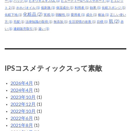
ー
(1)
パック
(1)
ヒオウギエキスGL
(1)
ビューティー&ヘルスサポート
(1)
ピュレッ
ト 2
(1)
ホホバオイル
(1)
低刺激
(1)
保湿成分
(1)
利用者
(1)
効果
(1)
化粧スポンジ
(1)
化粧品
(2)
化粧下地
(1)
実感
(1)
弱酸性
(1)
愛用者
(1)
成分
(1)
椿油
(1)
正しい使い
肌
(2)
方
(1)
毛髪
(1)
法律知識の取得
(1)
無添加
(1)
生活習慣の改善
(1)
目標
(1)
赤
い
(1)
連鎖販売取引
(1)
違い
(1)
IPSコスメティックスって素敵
2026年4月
(1)
2024年4月
(1)
2023年10月
(1)
2022年12月
(1)
2022年10月
(1)
2022年6月
(1)
2021年8月
(1)