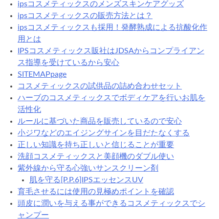
ipsコスメティックスのメンズスキンケアグッズ
ipsコスメティックスの販売方法とは？
ipsコスメティックスも採用！発酵熟成による抗酸化作
用とは
IPSコスメティックス販社はJDSAからコンプライアン
ス指導を受けているから安心
SITEMAPpage
コスメティックスの試供品の詰め合わせセット
ハーブのコスメティックスでボディケアを行いお肌を
活性化
ルールに基づいた商品を販売しているので安心
小ジワなどのエイジングサインを目だたなくする
正しい知識を持ち正しいと信じることが重要
洗顔コスメティックスと美顔機のダブル使い
紫外線から守る心強いサンスクリーン剤
肌を守る[P.P.6]IPSエッセンスUV
育毛させるには使用の見極めポイントを確認
頭皮に潤いを与える事ができるコスメティックスでシ
ャンプー