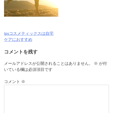
ipsコスメティックスは自宅
投
ケアにおすすめ
稿
コメントを残す
ナ
ビ
メールアドレスが公開されることはありません。
※
が付
いている欄は必須項目です
ゲ
ー
コメント
※
シ
ョ
ン