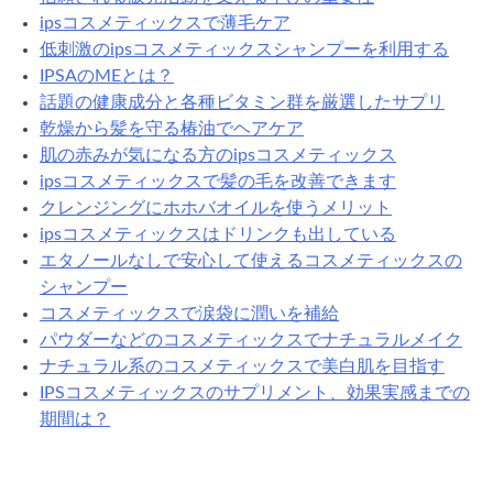
ipsコスメティックスで薄毛ケア
低刺激のipsコスメティックスシャンプーを利用する
IPSAのMEとは？
話題の健康成分と各種ビタミン群を厳選したサプリ
乾燥から髪を守る椿油でヘアケア
肌の赤みが気になる方のipsコスメティックス
ipsコスメティックスで髪の毛を改善できます
クレンジングにホホバオイルを使うメリット
ipsコスメティックスはドリンクも出している
エタノールなしで安心して使えるコスメティックスの
シャンプー
コスメティックスで涙袋に潤いを補給
パウダーなどのコスメティックスでナチュラルメイク
ナチュラル系のコスメティックスで美白肌を目指す
IPSコスメティックスのサプリメント、効果実感までの
期間は？