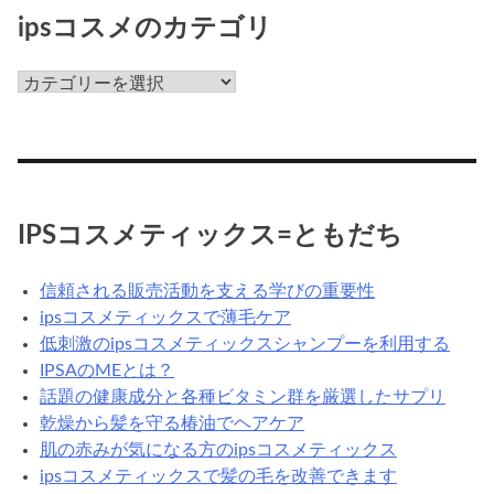
て
ipsコスメのカテゴリ
な
ん
ips
だ
コ
ろ
ス
う？
メ
の
カ
IPSコスメティックス=ともだち
テ
ゴ
信頼される販売活動を支える学びの重要性
リ
ipsコスメティックスで薄毛ケア
低刺激のipsコスメティックスシャンプーを利用する
IPSAのMEとは？
話題の健康成分と各種ビタミン群を厳選したサプリ
乾燥から髪を守る椿油でヘアケア
肌の赤みが気になる方のipsコスメティックス
ipsコスメティックスで髪の毛を改善できます