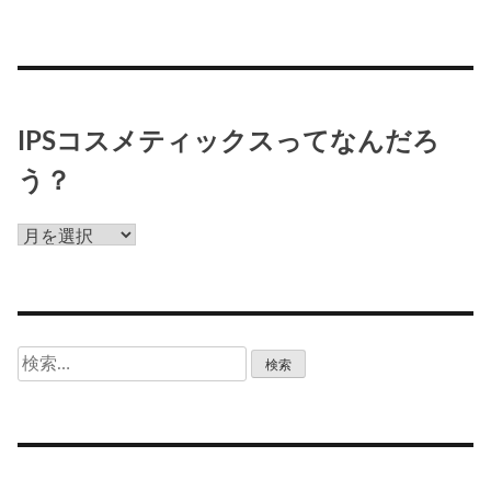
IPSコスメティックスってなんだろ
う？
IPS
コ
ス
メ
テ
検
ィ
索:
ッ
ク
ス
っ