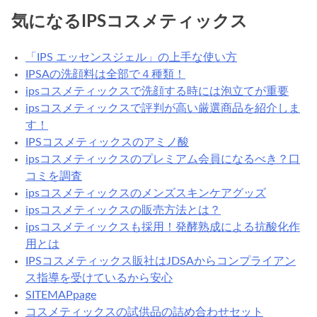
気になるIPSコスメティックス
「IPS エッセンスジェル」の上手な使い方
IPSAの洗顔料は全部で４種類！
ipsコスメティックスで洗顔する時には泡立てが重要
ipsコスメティックスで評判が高い厳選商品を紹介しま
す！
IPSコスメティックスのアミノ酸
ipsコスメティックスのプレミアム会員になるべき？口
コミを調査
ipsコスメティックスのメンズスキンケアグッズ
ipsコスメティックスの販売方法とは？
ipsコスメティックスも採用！発酵熟成による抗酸化作
用とは
IPSコスメティックス販社はJDSAからコンプライアン
ス指導を受けているから安心
SITEMAPpage
コスメティックスの試供品の詰め合わせセット