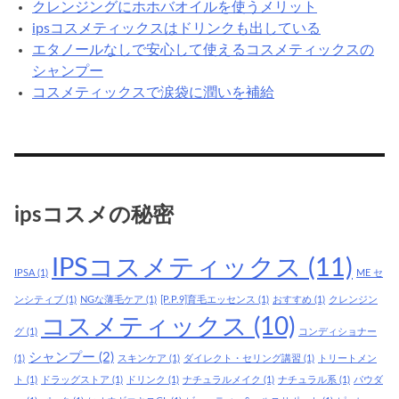
クレンジングにホホバオイルを使うメリット
ipsコスメティックスはドリンクも出している
エタノールなしで安心して使えるコスメティックスの
シャンプー
コスメティックスで涙袋に潤いを補給
ipsコスメの秘密
IPSコスメティックス
(11)
IPSA
(1)
ME セ
ンシティブ
(1)
NGな薄毛ケア
(1)
[P.P.9]育毛エッセンス
(1)
おすすめ
(1)
クレンジン
コスメティックス
(10)
グ
(1)
コンディショナー
シャンプー
(2)
(1)
スキンケア
(1)
ダイレクト・セリング講習
(1)
トリートメン
ト
(1)
ドラッグストア
(1)
ドリンク
(1)
ナチュラルメイク
(1)
ナチュラル系
(1)
パウダ