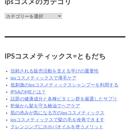
ipsコスメのカテゴリ
な
ん
ips
だ
コ
ろ
ス
う？
メ
の
カ
IPSコスメティックス=ともだち
テ
ゴ
信頼される販売活動を支える学びの重要性
リ
ipsコスメティックスで薄毛ケア
低刺激のipsコスメティックスシャンプーを利用する
IPSAのMEとは？
話題の健康成分と各種ビタミン群を厳選したサプリ
乾燥から髪を守る椿油でヘアケア
肌の赤みが気になる方のipsコスメティックス
ipsコスメティックスで髪の毛を改善できます
クレンジングにホホバオイルを使うメリット