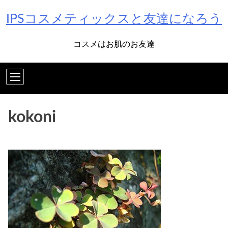
Skip
IPSコスメティックスと友達になろう
to
content
コスメはお肌のお友達
kokoni