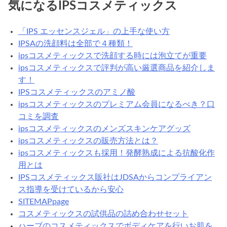
気になるIPSコスメティックス
「IPS エッセンスジェル」の上手な使い方
IPSAの洗顔料は全部で４種類！
ipsコスメティックスで洗顔する時には泡立てが重要
ipsコスメティックスで評判が高い厳選商品を紹介しま
す！
IPSコスメティックスのアミノ酸
ipsコスメティックスのプレミアム会員になるべき？口
コミを調査
ipsコスメティックスのメンズスキンケアグッズ
ipsコスメティックスの販売方法とは？
ipsコスメティックスも採用！発酵熟成による抗酸化作
用とは
IPSコスメティックス販社はJDSAからコンプライアン
ス指導を受けているから安心
SITEMAPpage
コスメティックスの試供品の詰め合わせセット
ハーブのコスメティックスでボディケアを行いお肌を