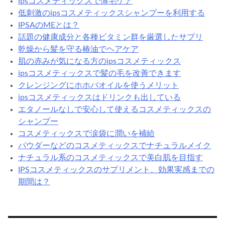
ipsコスメティックスで薄毛ケア
低刺激のipsコスメティックスシャンプーを利用する
IPSAのMEとは？
話題の健康成分と各種ビタミン群を厳選したサプリ
乾燥から髪を守る椿油でヘアケア
肌の赤みが気になる方のipsコスメティックス
ipsコスメティックスで髪の毛を改善できます
クレンジングにホホバオイルを使うメリット
ipsコスメティックスはドリンクも出している
エタノールなしで安心して使えるコスメティックスの
シャンプー
コスメティックスで涙袋に潤いを補給
パウダーなどのコスメティックスでナチュラルメイク
ナチュラル系のコスメティックスで美白肌を目指す
IPSコスメティックスのサプリメント、効果実感までの
期間は？