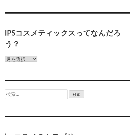
IPSコスメティックスってなんだろ
う？
IPS
コ
ス
メ
テ
検
ィ
索:
ッ
ク
ス
っ
て