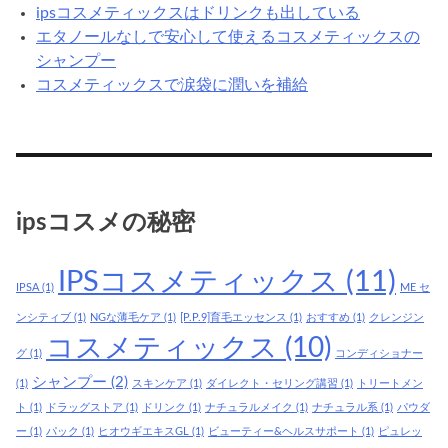
ipsコスメティックスはドリンクも出している
エタノールなしで安心して使えるコスメティックスの
シャンプー
コスメティックスで涙袋に潤いを補給
ipsコスメの秘密
IPSコスメティックス
(11)
IPSA
(1)
ME セ
ンシティブ
(1)
NGな薄毛ケア
(1)
[P.P.9]育毛エッセンス
(1)
おすすめ
(1)
クレンジン
コスメティックス
(10)
グ
(1)
コンディショナー
シャンプー
(2)
(1)
スキンケア
(1)
ダイレクト・セリング講習
(1)
トリートメン
ト
(1)
ドラッグストア
(1)
ドリンク
(1)
ナチュラルメイク
(1)
ナチュラル系
(1)
パウダ
ー
(1)
パック
(1)
ヒオウギエキスGL
(1)
ビューティー&ヘルスサポート
(1)
ピュレッ