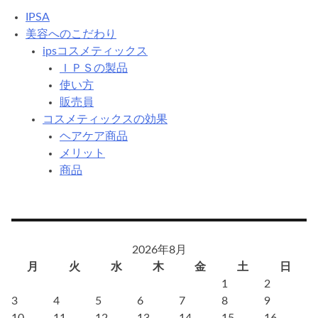
IPSA
美容へのこだわり
ipsコスメティックス
ＩＰＳの製品
使い方
販売員
コスメティックスの効果
ヘアケア商品
メリット
商品
2026年8月
月
火
水
木
金
土
日
1
2
3
4
5
6
7
8
9