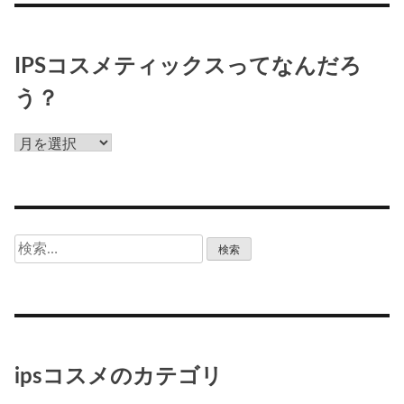
IPSコスメティックスってなんだろ
う？
IPS
コ
ス
メ
テ
検
ィ
索:
ッ
ク
ス
っ
て
ipsコスメのカテゴリ
な
ん