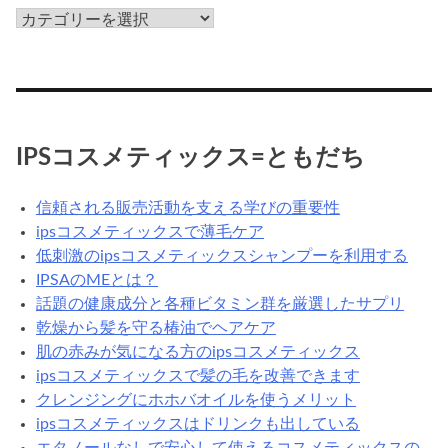
ips
だ
コ
ろ
ス
う？
メ
の
カ
IPSコスメティックス=ともだち
テ
ゴ
信頼される販売活動を支える学びの重要性
リ
ipsコスメティックスで薄毛ケア
低刺激のipsコスメティックスシャンプーを利用する
IPSAのMEとは？
話題の健康成分と各種ビタミン群を厳選したサプリ
乾燥から髪を守る椿油でヘアケア
肌の赤みが気になる方のipsコスメティックス
ipsコスメティックスで髪の毛を改善できます
クレンジングにホホバオイルを使うメリット
ipsコスメティックスはドリンクも出している
エタノールなしで安心して使えるコスメティックスの