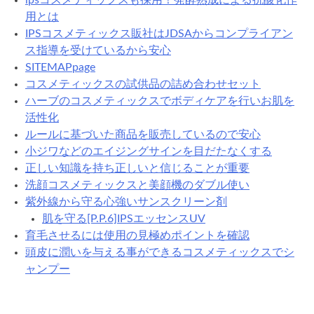
ipsコスメティックスも採用！発酵熟成による抗酸化作
用とは
IPSコスメティックス販社はJDSAからコンプライアン
ス指導を受けているから安心
SITEMAPpage
コスメティックスの試供品の詰め合わせセット
ハーブのコスメティックスでボディケアを行いお肌を
活性化
ルールに基づいた商品を販売しているので安心
小ジワなどのエイジングサインを目だたなくする
正しい知識を持ち正しいと信じることが重要
洗顔コスメティックスと美顔機のダブル使い
紫外線から守る心強いサンスクリーン剤
肌を守る[P.P.6]IPSエッセンスUV
育毛させるには使用の見極めポイントを確認
頭皮に潤いを与える事ができるコスメティックスでシ
ャンプー