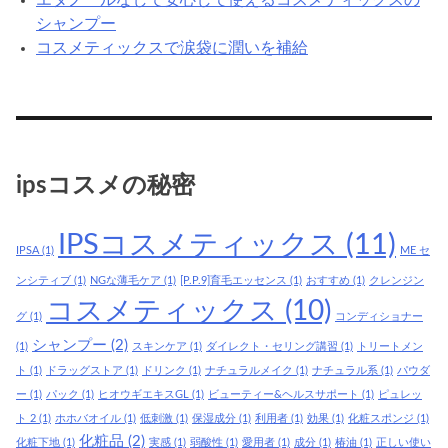
シャンプー
コスメティックスで涙袋に潤いを補給
ipsコスメの秘密
IPSコスメティックス
(11)
IPSA
(1)
ME セ
ンシティブ
(1)
NGな薄毛ケア
(1)
[P.P.9]育毛エッセンス
(1)
おすすめ
(1)
クレンジン
コスメティックス
(10)
グ
(1)
コンディショナー
シャンプー
(2)
(1)
スキンケア
(1)
ダイレクト・セリング講習
(1)
トリートメン
ト
(1)
ドラッグストア
(1)
ドリンク
(1)
ナチュラルメイク
(1)
ナチュラル系
(1)
パウダ
ー
(1)
パック
(1)
ヒオウギエキスGL
(1)
ビューティー&ヘルスサポート
(1)
ピュレッ
ト 2
(1)
ホホバオイル
(1)
低刺激
(1)
保湿成分
(1)
利用者
(1)
効果
(1)
化粧スポンジ
(1)
化粧品
(2)
化粧下地
(1)
実感
(1)
弱酸性
(1)
愛用者
(1)
成分
(1)
椿油
(1)
正しい使い