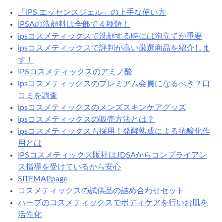
「IPS エッセンスジェル」の上手な使い方
IPSAの洗顔料は全部で４種類！
ipsコスメティックスで洗顔する時には泡立てが重要
ipsコスメティックスで評判が高い厳選商品を紹介しま
す！
IPSコスメティックスのアミノ酸
ipsコスメティックスのプレミアム会員になるべき？口
コミを調査
ipsコスメティックスのメンズスキンケアグッズ
ipsコスメティックスの販売方法とは？
ipsコスメティックスも採用！発酵熟成による抗酸化作
用とは
IPSコスメティックス販社はJDSAからコンプライアン
ス指導を受けているから安心
SITEMAPpage
コスメティックスの試供品の詰め合わせセット
ハーブのコスメティックスでボディケアを行いお肌を
活性化